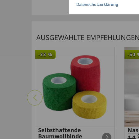
Datenschutzerklärung
AUSGEWÄHLTE EMPFEHLUNGEN F
-33
%
-50
ktrisch
Selbsthaftende
Nas
Baumwollbinde
14
,