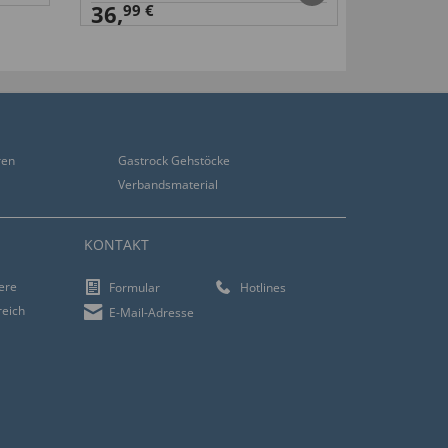
36,
99 €
ren
Gastrock Gehstöcke
Verbandsmaterial
KONTAKT
iere
Formular
Hotlines
reich
E-Mail-Adresse