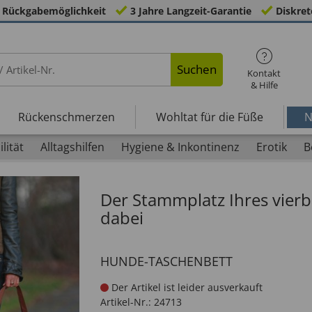
 Rückgabemöglichkeit
3 Jahre Langzeit-Garantie
Diskret
Suchen
Kontakt
& Hilfe
Rückenschmerzen
Wohltat für die Füße
N
lität
Alltagshilfen
Hygiene & Inkontinenz
Erotik
B
Der Stammplatz Ihres vierb
dabei
HUNDE-TASCHENBETT
Der Artikel ist leider ausverkauft
Artikel-Nr.:
24713