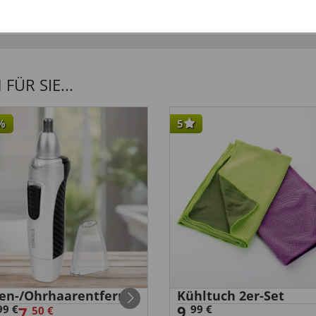
ÜR SIE...
%
5
en-/Ohrhaarentferner
Kühltuch 2er-Set
9,
99 €
99 €
7,
50 €