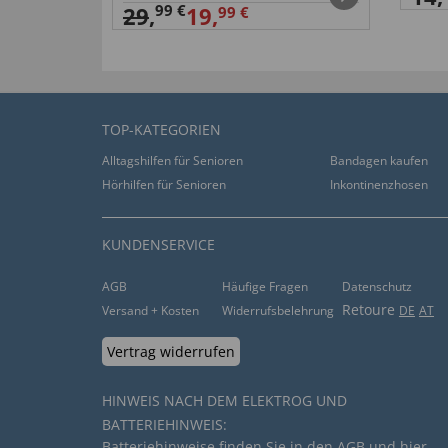
99 €
29
,
19,
99 €
TOP-KATEGORIEN
Alltagshilfen für Senioren
Bandagen kaufen
Hörhilfen für Senioren
Inkontinenzhosen
KUNDENSERVICE
AGB
Häufige Fragen
Datenschutz
Retoure
Versand + Kosten
Widerrufsbelehrung
DE
AT
Vertrag widerrufen
HINWEIS NACH DEM ELEKTROG UND
BATTERIEHINWEIS:
Batteriehinweise finden Sie in den
AGB
und
hier
.