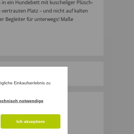
in ein Hundebett mit kuscheliger Plüsch-
vertrauten Platz – und nicht auf kalten
ter Begleiter für unterwegs! Maße
gliche Einkaufserlebnis zu
echnisch notwendige
M PRODUKT
Ich akzeptiere