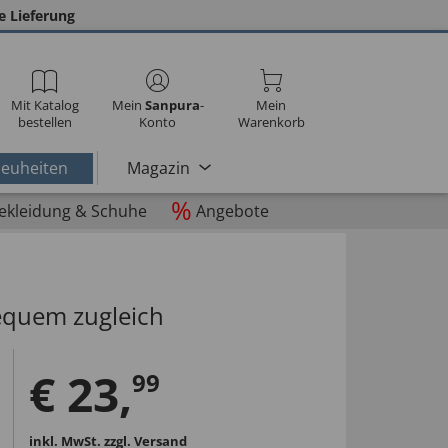
e Lieferung
Mit Katalog
Mein
Sanpura
-
Mein
bestellen
Konto
Warenkorb
euheiten
Magazin
%
ekleidung & Schuhe
Angebote
quem zugleich
€
23
,
99
inkl. MwSt.
zzgl. Versand