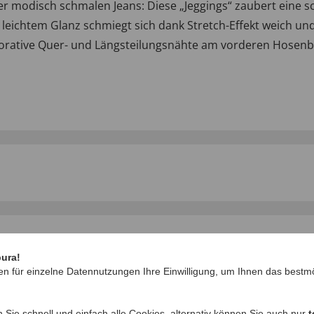
er modisch schmalen Jeans: Diese „Jeggings“ zaubert eine 
it leichtem Glanz schmiegt sich dank Stretch-Effekt weich un
orative Quer- und Längsteilungsnähte am vorderen Hosenbei
IHRE FRAGEN ZU
pura!
en für einzelne Datennutzungen Ihre Einwilligung, um Ihnen das bestmö
Frage stellen
n Sie schnell und einfach alle Cookies, alternativ können Sie auch nur
t