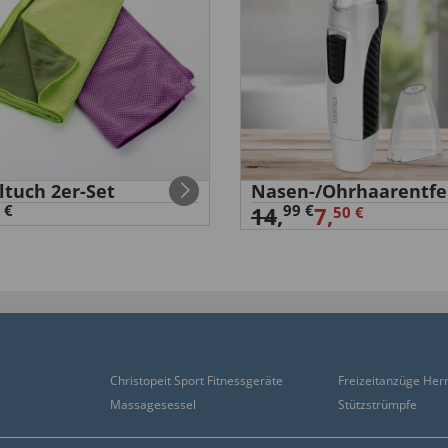
ltuch 2er-Set
Nasen-/Ohrhaarentfe
 €
99 €
14
,
7,
50 €
Christopeit Sport Fitnessgeräte
Freizeitanzüge Her
Massagesessel
Stützstrümpfe