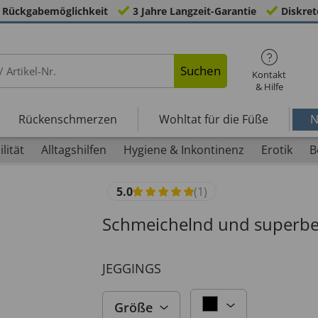
 Rückgabemöglichkeit
3 Jahre Langzeit-Garantie
Diskret
Suchen
Kontakt
& Hilfe
Rückenschmerzen
Wohltat für die Füße
N
lität
Alltagshilfen
Hygiene & Inkontinenz
Erotik
B
5.0
(1)
Schmeichelnd und superbe
JEGGINGS
Größe