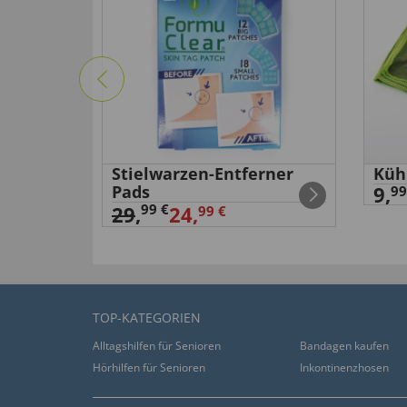
Stielwarzen-Entferner
Küh
Pads
9,
99
99 €
29
,
24,
99 €
TOP-KATEGORIEN
Alltagshilfen für Senioren
Bandagen kaufen
Hörhilfen für Senioren
Inkontinenzhosen