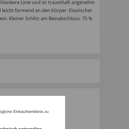
schlankere Linie und ist traumhaft angenehm
d leicht formend an den Körper. Elastischer
n. Kleiner Schlitz am Beinabschluss. 75 %
M PRODUKT
gliche Einkaufserlebnis zu
echnisch notwendige