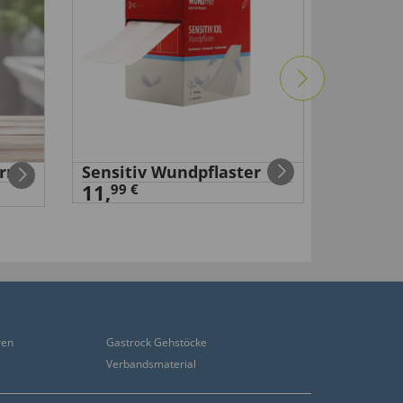
rner
Sensitiv Wundpflaster
Erste-H
11,
2,
99 €
99 €
ren
Gastrock Gehstöcke
Verbandsmaterial