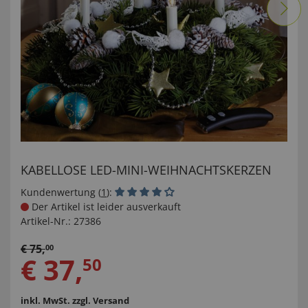
KABELLOSE LED-MINI-WEIHNACHTSKERZEN
Kundenwertung (
1
):
Der Artikel ist leider ausverkauft
Artikel-Nr.:
27386
€
75
,
00
€
37
,
50
inkl. MwSt.
zzgl. Versand