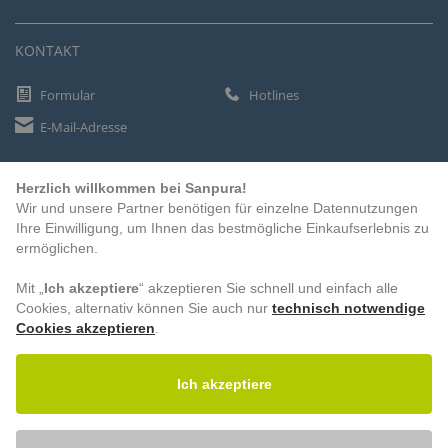
KONTAKT
Formular
Hotlines
E-Mail-Adresse
Herzlich willkommen bei Sanpura!
ZAHLUNGSARTEN
Wir und unsere Partner benötigen für einzelne Datennutzungen
Vorkasse
Ihre Einwilligung, um Ihnen das bestmögliche Einkaufserlebnis zu
ermöglichen.
Rechnung
Lastschrift
Mit „
Ich akzeptiere
“ akzeptieren Sie schnell und einfach alle
Cookies, alternativ können Sie auch nur
technisch notwendige
Cookies akzeptieren
.
BESUCHEN SIE UNS
Ich akzeptiere