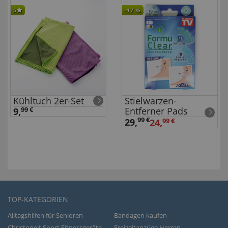
5
-17
%
Kühltuch 2er-Set
Stielwarzen-
Entferner Pads
9,
99 €
99 €
29
,
24,
99 €
TOP-KATEGORIEN
Alltagshilfen für Senioren
Bandagen kaufen
Christopeit Sport Fitnessgeräte
Freizeitanzüge Herren