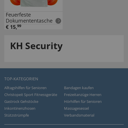
Feuerfeste
Dokumententasche
€
15
,
99
KH Security
TOP-KATEGORIEN
Alltagshilfen für Senioren
Bandagen kaufen
Christopeit Sport Fitnessgeräte
Freizeitanzüge Herren
Gastrock Gehstöcke
Hörhilfen für Senioren
Inkontinenzhosen
Massagesessel
Stützstrümpfe
Verbandsmaterial