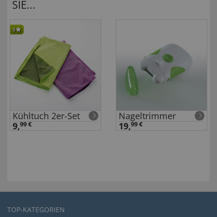
SIE...
5
Kühltuch 2er-Set
Nageltrimmer
9,
99 €
19,
99 €
TOP-KATEGORIEN