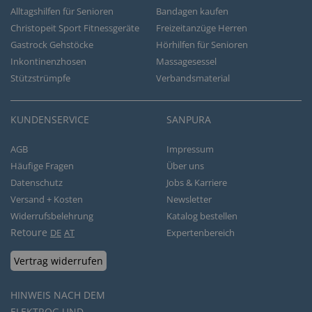
Alltagshilfen für Senioren
Bandagen kaufen
Christopeit Sport Fitnessgeräte
Freizeitanzüge Herren
Gastrock Gehstöcke
Hörhilfen für Senioren
Inkontinenzhosen
Massagesessel
Stützstrümpfe
Verbandsmaterial
KUNDENSERVICE
SANPURA
AGB
Impressum
Häufige Fragen
Über uns
Datenschutz
Jobs & Karriere
Versand + Kosten
Newsletter
Widerrufsbelehrung
Katalog bestellen
Retoure
DE
AT
Expertenbereich
Vertrag widerrufen
HINWEIS NACH DEM
ELEKTROG UND