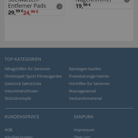
Entferner Pads
19,
99 €
99 €
29
,
24,
99 €
TOP-KATEGORIEN
Alltagshilfen für Senioren
Bandagen kaufen
Christopeit Sport Fitnessgeräte
Freizeitanzüge Herren
Gastrock Gehstöcke
Hörhilfen für Senioren
Inkontinenzhosen
Massagesessel
Stützstrümpfe
Verbandsmaterial
KUNDENSERVICE
SANPURA
AGB
Impressum
Häufige Fragen
Über uns