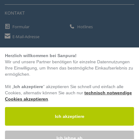
KONTAKT
Formular
Hotlines
E-Mail-Adresse
Herzlich willkommen bei Sanpura!
ZAHLUNGSARTEN
Wir und unsere Partner benötigen für einzelne Datennutzungen
Vorkasse
Ihre Einwilligung, um Ihnen das bestmögliche Einkaufserlebnis zu
ermöglichen.
Rechnung
Lastschrift
Mit „
Ich akzeptiere
“ akzeptieren Sie schnell und einfach alle
Cookies, alternativ können Sie auch nur
technisch notwendige
Cookies akzeptieren
.
BESUCHEN SIE UNS
Ich akzeptiere
Ich lehne ab