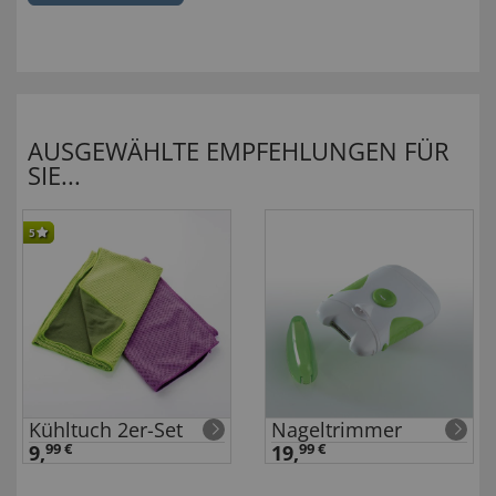
AUSGEWÄHLTE EMPFEHLUNGEN FÜR
SIE...
5
Kühltuch 2er-Set
Nageltrimmer
9,
99 €
19,
99 €