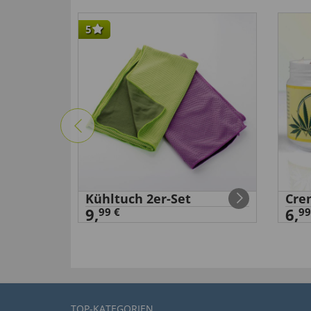
hilfreich (
0
)
nicht hilfreich (
0
)
5
Prima kwaliteit
von
Ed K
. vom
17.06.2022
“Zitten goed”
hilfreich (
0
)
nicht hilfreich (
0
)
von
antoon v
. vom
02.08.2024
Kühltuch 2er-Set
Cre
9,
6,
99 €
99
hilfreich (
0
)
nicht hilfreich (
0
)
von
Michel F
. vom
15.06.2023
hilfreich (
0
)
nicht hilfreich (
0
)
TOP-KATEGORIEN