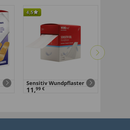
4,5
-33
%
Sensitiv Wundpflaster
Selbsth
11,
Baumwo
99 €
99 €
29
,