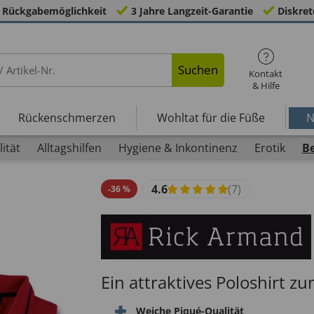
 Rückgabemöglichkeit
3 Jahre Langzeit-Garantie
Diskret
Suchen
Kontakt
& Hilfe
Rückenschmerzen
Wohltat für die Füße
N
ität
Alltagshilfen
Hygiene & Inkontinenz
Erotik
B
4.6
(7)
-
36
%
Ein attraktives Poloshirt 
Weiche Piqué-Qualität