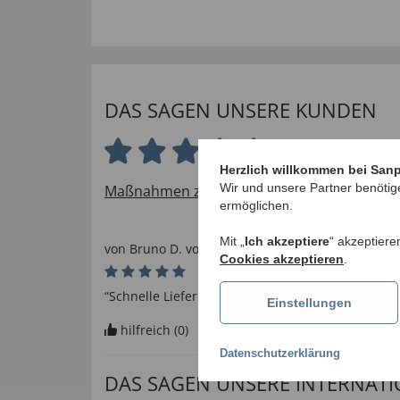
DAS SAGEN UNSERE KUNDEN
4.6 von 5 Sternen
Herzlich willkommen bei San
Wir und unsere Partner benötig
Maßnahmen zur Verifizierung von Bewertu
ermöglichen.
Mit „
Ich akzeptiere
“ akzeptiere
von
Bruno D
. vom
09.08.2024
Cookies akzeptieren
.
“Schnelle Lieferung und tolle Qualität”
Einstellungen
hilfreich (
0
)
nicht hilfreich (
0
)
Datenschutzerklärung
DAS SAGEN UNSERE INTERNAT