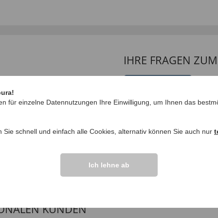
IHRE FRAGEN ZU
Frage stellen
pura!
en für einzelne Datennutzungen Ihre Einwilligung, um Ihnen das bestmö
ngen >>
n Sie schnell und einfach alle Cookies, alternativ können Sie auch nur
t
Ich lehne ab
IONALEN KUNDEN