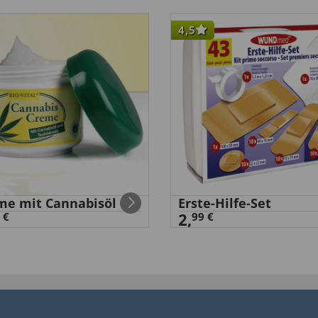
4,5
me mit Cannabisöl
Erste-Hilfe-Set
2,
 €
99 €