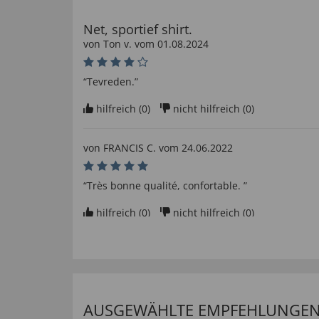
Net, sportief shirt.
von
Ton v
. vom
01.08.2024
“Tevreden.”
hilfreich (
0
)
nicht hilfreich (
0
)
von
FRANCIS C
. vom
24.06.2022
“Très bonne qualité, confortable. ”
hilfreich (
0
)
nicht hilfreich (
0
)
il possède la qualité que j'espérais
von
Didier B
. vom
23.06.2022
“je suis ravi de ce produit”
AUSGEWÄHLTE EMPFEHLUNGEN F