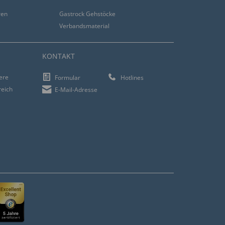
ren
Gastrock Gehstöcke
Verbandsmaterial
KONTAKT
iere
Formular
Hotlines
reich
E-Mail-Adresse