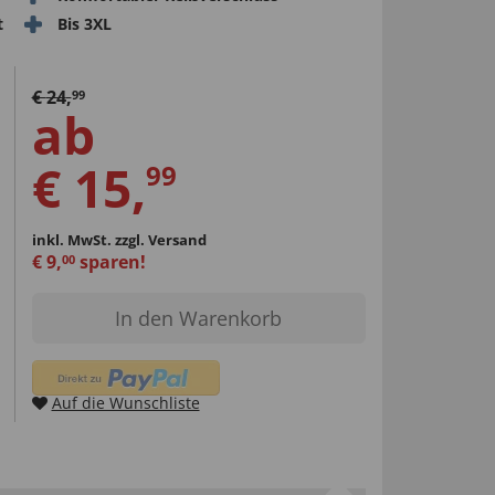
t
Bis 3XL
€
24
,
99
ab
€
15
,
99
inkl. MwSt.
zzgl. Versand
€
9
,
sparen!
00
In den Warenkorb
Auf die Wunschliste