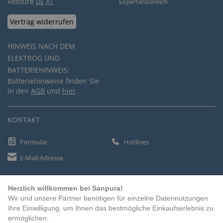
Retoure
DE
AT
Expertenbereich
Vertrag widerrufen
HINWEIS NACH DEM
ELEKTROG UND
BATTERIEHINWEIS:
Batteriehinweise finden Sie
in den
AGB
und
hier
.
KONTAKT
Formular
Hotlines
E-Mail-Adresse
Herzlich willkommen bei Sanpura!
ZAHLUNGSARTEN
Wir und unsere Partner benötigen für einzelne Datennutzungen
Vorkasse
Ihre Einwilligung, um Ihnen das bestmögliche Einkaufserlebnis zu
ermöglichen.