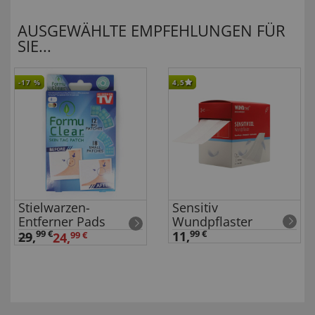
AUSGEWÄHLTE EMPFEHLUNGEN FÜR
SIE...
-17
%
4,5
Stielwarzen-
Sensitiv
Entferner Pads
Wundpflaster
99 €
11,
99 €
29
,
24,
99 €