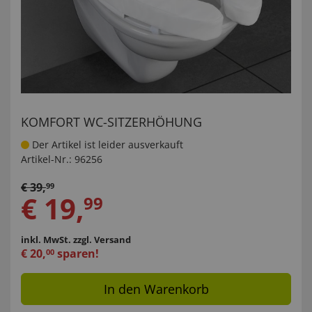
KOMFORT WC-SITZERHÖHUNG
Der Artikel ist leider ausverkauft
Artikel-Nr.:
96256
€
39
,
99
€
19
,
99
inkl. MwSt.
zzgl. Versand
€
20
,
sparen!
00
In den Warenkorb