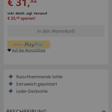
€
31
,
32
inkl. MwSt.
zzgl. Versand
€
33
,
sparen!
68
In den Warenkorb
Auf die Wunschliste
Rutschhemmende Sohle
Extraweich gepolstert
Leder-Decksohle
BESCHREIBUNG