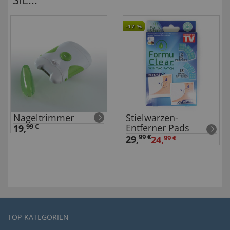
-17
%
Nageltrimmer
Stielwarzen-
Entferner Pads
19,
99 €
99 €
29
,
24,
99 €
TOP-KATEGORIEN