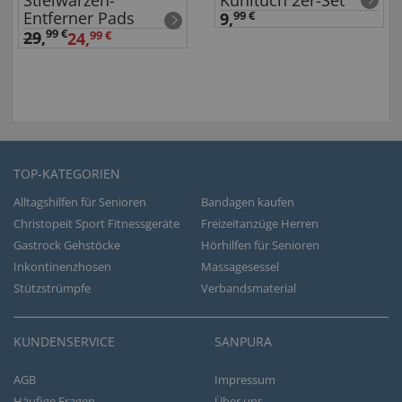
Stielwarzen-
Kühltuch 2er-Set
Entferner Pads
9,
99 €
99 €
29
,
24,
99 €
TOP-KATEGORIEN
Alltagshilfen für Senioren
Bandagen kaufen
Christopeit Sport Fitnessgeräte
Freizeitanzüge Herren
Gastrock Gehstöcke
Hörhilfen für Senioren
Inkontinenzhosen
Massagesessel
Stützstrümpfe
Verbandsmaterial
KUNDENSERVICE
SANPURA
AGB
Impressum
Häufige Fragen
Über uns