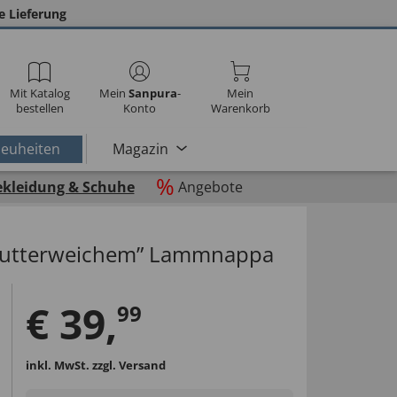
e Lieferung
Mit Katalog
Mein
Sanpura
-
Mein
bestellen
Konto
Warenkorb
euheiten
Magazin
%
ekleidung & Schuhe
Angebote
„butterweichem” Lammnappa
€
39
,
99
inkl. MwSt.
zzgl. Versand