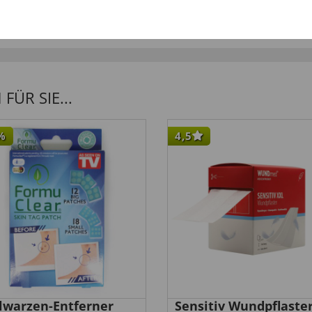
ÜR SIE...
%
4,5
elwarzen-Entferner
Sensitiv Wundpflaste