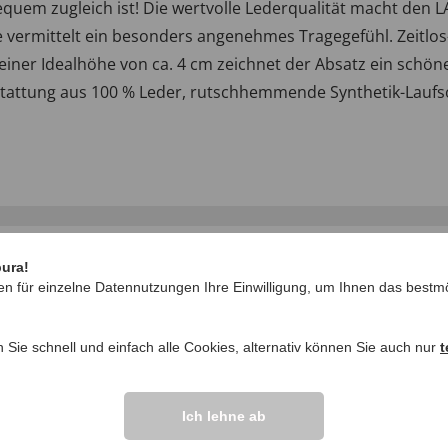
bequem zugleich ist! Die wertvolle Lederqualität macht d
ermittelt ein besonders angenehmes Tragegefühl. Zeitlos-
t einer Idealhöhe von ca. 4 cm zeichnet der Absatz ein schöne
stattung aus 100 % Leder, rutschhemmende Synthetik-Laufs
pura!
en für einzelne Datennutzungen Ihre Einwilligung, um Ihnen das bestmö
n Sie schnell und einfach alle Cookies, alternativ können Sie auch nur
t
IHRE FRAGEN ZU
Ich lehne ab
Frage stellen
ikel vor.