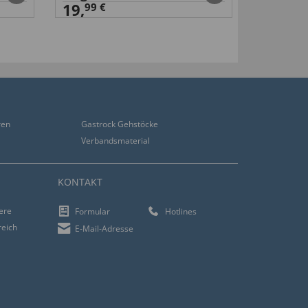
19,
2,
99 €
99 €
ren
Gastrock Gehstöcke
Verbandsmaterial
KONTAKT
iere
Formular
Hotlines
reich
E-Mail-Adresse