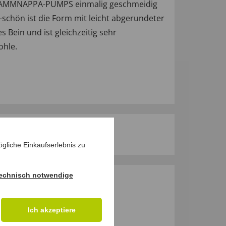
en LAMMNAPPA-PUMPS einmalig geschmeidig
schön ist die Form mit leicht abgerundeter
s Bein und ist gleichzeitig sehr
ohle.
gliche Einkaufserlebnis zu
echnisch notwendige
M PRODUKT
Ich akzeptiere