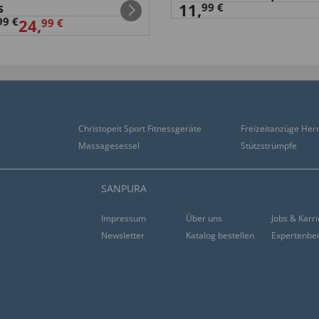
s
11,
99 €
99 €
24,
99 €
Christopeit Sport Fitnessgeräte
Freizeitanzüge Her
Massagesessel
Stützstrümpfe
SANPURA
Impressum
Über uns
Jobs & Karr
Newsletter
Katalog bestellen
Expertenbe