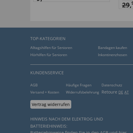
29
,
TOP-KATEGORIEN
Alltagshilfen für Senioren
Bandagen kaufen
Hörhilfen für Senioren
Inkontinenzhosen
KUNDENSERVICE
AGB
Häufige Fragen
Datenschutz
Retoure
Versand + Kosten
Widerrufsbelehrung
DE
AT
Vertrag widerrufen
HINWEIS NACH DEM ELEKTROG UND
BATTERIEHINWEIS:
Batteriehinweise finden Sie in den
AGB
und
hier
.