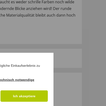
ucht es weder schrille Farben noch wilde
undernde Blicke anziehen wird! Der runde
sche Materialqualität bleibt auch dann hoch
gliche Einkaufserlebnis zu
echnisch notwendige
M PRODUKT
Ich akzeptiere