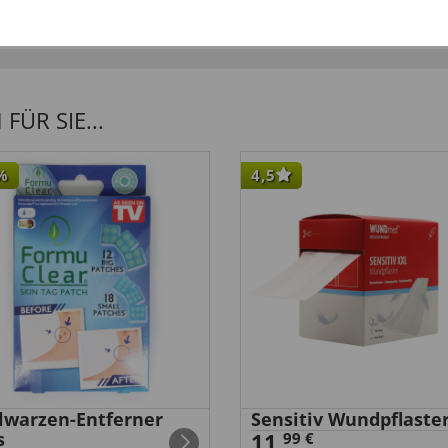
ÜR SIE...
%
4,5
elwarzen-Entferner
Sensitiv Wundpflaste
s
11,
99 €