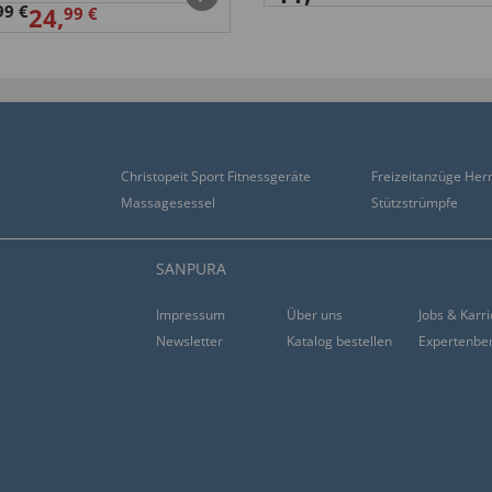
99 €
24,
99 €
Christopeit Sport Fitnessgeräte
Freizeitanzüge Her
Massagesessel
Stützstrümpfe
SANPURA
Impressum
Über uns
Jobs & Karr
Newsletter
Katalog bestellen
Expertenbe