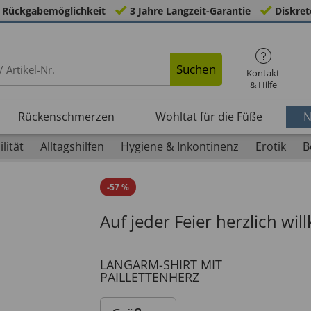
 Rückgabemöglichkeit
3 Jahre Langzeit-Garantie
Diskret
Suchen
Kontakt
& Hilfe
Rückenschmerzen
Wohltat für die Füße
N
lität
Alltagshilfen
Hygiene & Inkontinenz
Erotik
B
-
57
%
Auf jeder Feier herzlich w
LANGARM-SHIRT MIT
PAILLETTENHERZ