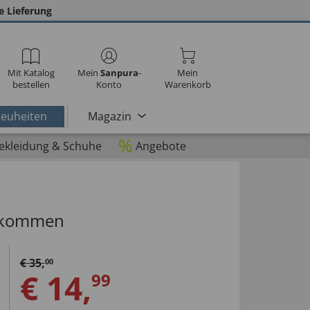
e Lieferung
Mit Katalog
Mein
Sanpura
-
Mein
bestellen
Konto
Warenkorb
euheiten
Magazin
%
ekleidung & Schuhe
Angebote
illkommen
€
35
,
00
€
14
,
99