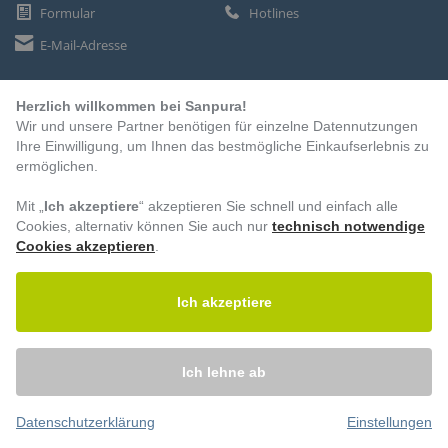
Formular
Hotlines
E-Mail-Adresse
Herzlich willkommen bei Sanpura!
ZAHLUNGSARTEN
Wir und unsere Partner benötigen für einzelne Datennutzungen
Vorkasse
Ihre Einwilligung, um Ihnen das bestmögliche Einkaufserlebnis zu
ermöglichen.
Rechnung
Lastschrift
Mit „
Ich akzeptiere
“ akzeptieren Sie schnell und einfach alle
Cookies, alternativ können Sie auch nur
technisch notwendige
Cookies akzeptieren
.
BESUCHEN SIE UNS
Ich akzeptiere
Ich lehne ab
Datenschutzerklärung
Einstellungen
© 2026 – Sanpura. Alle Rechte vorbehalten.