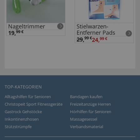
Nageltrimmer
Stielwarzen-
Entferner Pads
19,
99 €
99 €
29
,
24,
99 €
TOP-KATEGORIEN
Alltagshilfen für Senioren
Bandagen kaufen
Christopeit Sport Fitnessgeräte
Freizeitanzüge Herren
Gastrock Gehstöcke
Hörhilfen für Senioren
Inkontinenzhosen
Massagesessel
Stützstrümpfe
Verbandsmaterial