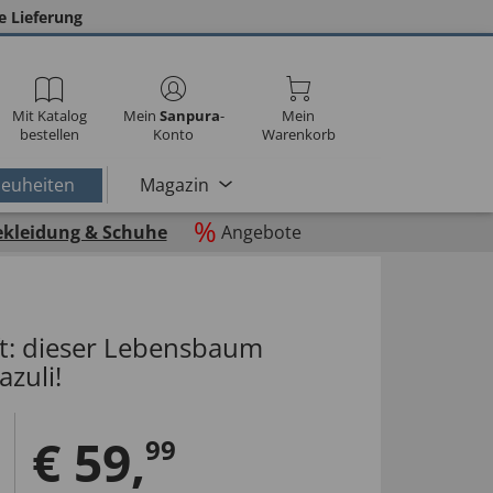
e Lieferung
Mit Katalog
Mein
Sanpura
-
Mein
bestellen
Konto
Warenkorb
euheiten
Magazin
%
ekleidung & Schuhe
Angebote
ft: dieser Lebensbaum
azuli!
€
59
,
99