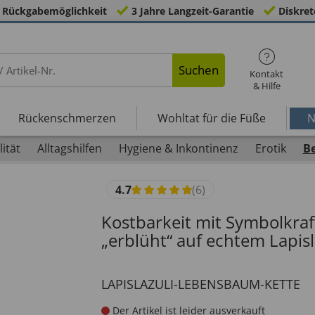
 Rückgabemöglichkeit
3 Jahre Langzeit-Garantie
Diskret
Suchen
Kontakt
& Hilfe
Rückenschmerzen
Wohltat für die Füße
N
ität
Alltagshilfen
Hygiene & Inkontinenz
Erotik
B
4.7
(6)
Kostbarkeit mit Symbolkra
„erblüht“ auf echtem Lapisl
LAPISLAZULI-LEBENSBAUM-KETTE
Der Artikel ist leider ausverkauft