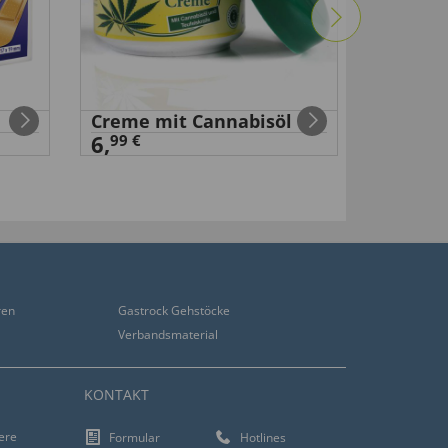
Creme mit Cannabisöl
Sensiti
6,
11,
99 €
99 €
ren
Gastrock Gehstöcke
Verbandsmaterial
KONTAKT
iere
Formular
Hotlines