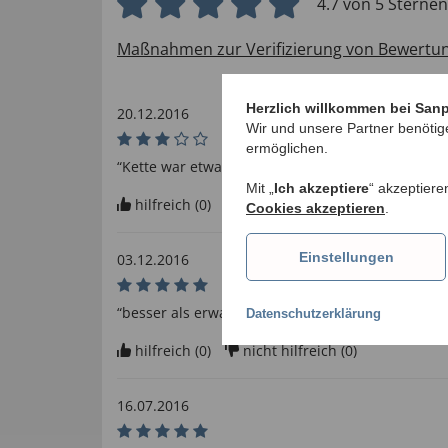
4.7 von 5 Sternen
Maßnahmen zur Verifizierung von Bewertu
Herzlich willkommen bei San
20.12.2016
Wir und unsere Partner benötig
ermöglichen.
“Kette war etwas zu kurz”
Mit „
Ich akzeptiere
“ akzeptiere
hilfreich (
0
)
nicht hilfreich (
0
)
Cookies akzeptieren
.
Einstellungen
03.12.2016
“besser als erwartet”
Datenschutzerklärung
hilfreich (
0
)
nicht hilfreich (
0
)
16.07.2016