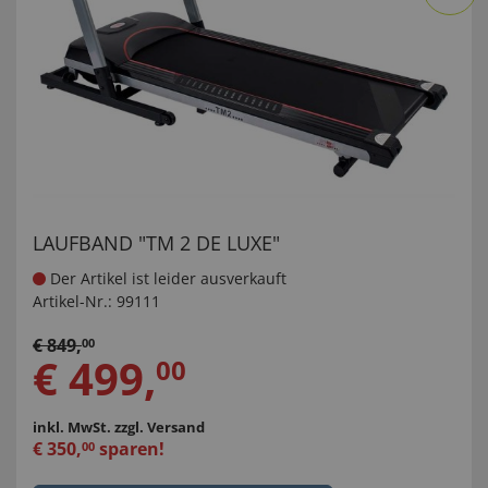
LAUFBAND "TM 2 DE LUXE"
Der Artikel ist leider ausverkauft
Artikel-Nr.:
99111
€
849
,
00
€
499
,
00
inkl. MwSt.
zzgl. Versand
€
350
,
sparen!
00