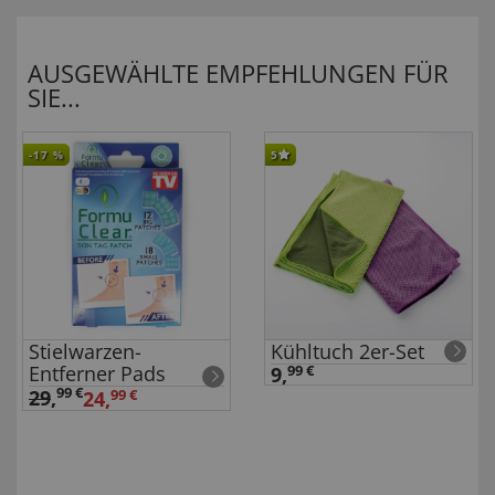
AUSGEWÄHLTE EMPFEHLUNGEN FÜR
SIE...
-17
%
5
Stielwarzen-
Kühltuch 2er-Set
Entferner Pads
9,
99 €
99 €
29
,
24,
99 €