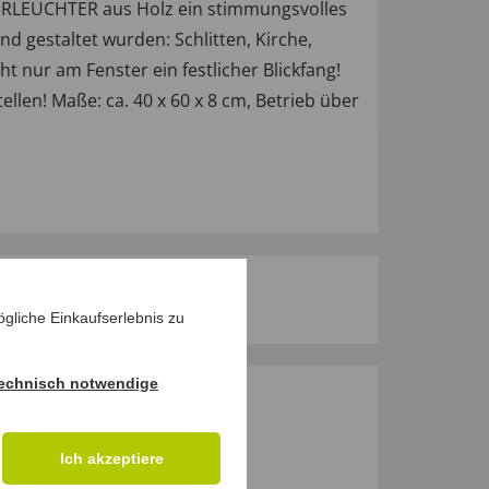
TERLEUCHTER aus Holz ein stimmungsvolles
d gestaltet wurden: Schlitten, Kirche,
 nur am Fenster ein festlicher Blickfang!
llen! Maße: ca. 40 x 60 x 8 cm, Betrieb über
gliche Einkaufserlebnis zu
echnisch notwendige
M PRODUKT
Ich akzeptiere