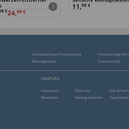
s
11,
99 €
99 €
24,
99 €
Christopeit Sport Fitnessgeräte
Freizeitanzüge Her
Massagesessel
Stützstrümpfe
SANPURA
Impressum
Über uns
Jobs & Karr
Newsletter
Katalog bestellen
Expertenbe