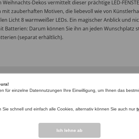
en Weihnachts-Dekos vermittelt dieser prächtige LED-FENS
mit zauberhaften Motiven, die liebevoll wie von Künstlerhan
n Licht 8 warmweißer LEDs. Ein magischer Anblick und nicht
t Batterien: Darum können Sie ihn an jeden Wunschplatz ste
terien (separat erhältlich).
pura!
en für einzelne Datennutzungen Ihre Einwilligung, um Ihnen das bestmö
n Sie schnell und einfach alle Cookies, alternativ können Sie auch nur
t
IHRE FRAGEN ZU
Ich lehne ab
Frage stellen
ikel vor.