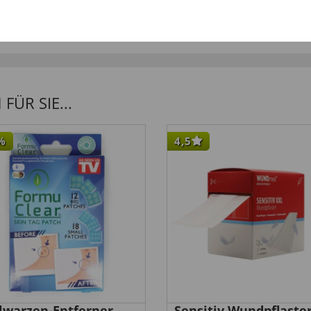
ÜR SIE...
%
4,5
elwarzen-Entferner
Sensitiv Wundpflaste