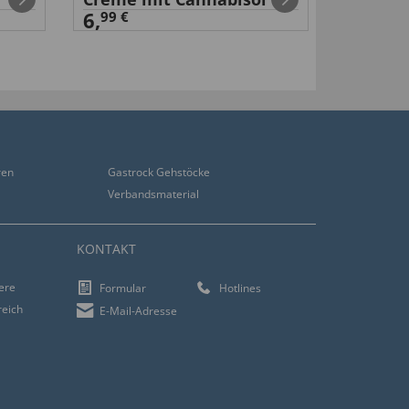
6,
99 €
99 €
14
,
ren
Gastrock Gehstöcke
Verbandsmaterial
KONTAKT
iere
Formular
Hotlines
reich
E-Mail-Adresse