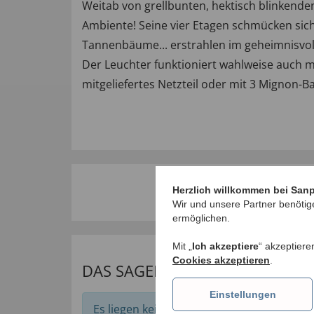
Weitab von grellbunten, hektisch blinkend
Ambiente! Seine vier Etagen schmücken sich 
Tannenbäume... erstrahlen im geheimnisvolle
Der Leuchter funktioniert wahlweise auch mi
mitgeliefertes Netzteil oder mit 3 Mignon-Bat
Herzlich willkommen bei San
Wir und unsere Partner benötig
ermöglichen.
Mit „
Ich akzeptiere
“ akzeptiere
Cookies akzeptieren
.
DAS SAGEN UNSERE KUNDEN
Einstellungen
Es liegen keine Bewertungen zu diesem Art