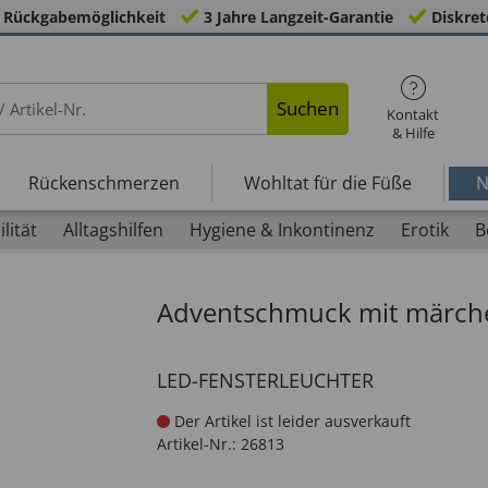
 Rückgabemöglichkeit
3 Jahre Langzeit-Garantie
Diskret
Suchen
Kontakt
& Hilfe
Rückenschmerzen
Wohltat für die Füße
N
lität
Alltagshilfen
Hygiene & Inkontinenz
Erotik
B
Adventschmuck mit märche
LED-FENSTERLEUCHTER
Der Artikel ist leider ausverkauft
Artikel-Nr.:
26813