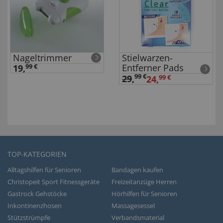
Nageltrimmer
Stielwarzen-
Entferner Pads
19,
99 €
99 €
29
,
24,
99 €
TOP-KATEGORIEN
Alltagshilfen für Senioren
Bandagen kaufen
Christopeit Sport Fitnessgeräte
Freizeitanzüge Herren
Gastrock Gehstöcke
Hörhilfen für Senioren
Inkontinenzhosen
Massagesessel
Stützstrümpfe
Verbandsmaterial