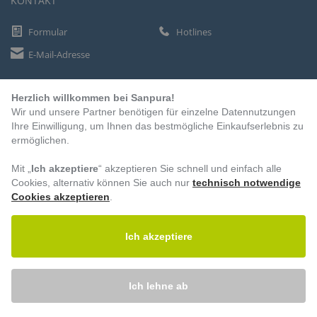
KONTAKT
Formular
Hotlines
E-Mail-Adresse
Herzlich willkommen bei Sanpura!
ZAHLUNGSARTEN
Wir und unsere Partner benötigen für einzelne Datennutzungen
Vorkasse
Ihre Einwilligung, um Ihnen das bestmögliche Einkaufserlebnis zu
ermöglichen.
Rechnung
Lastschrift
Mit „
Ich akzeptiere
“ akzeptieren Sie schnell und einfach alle
Cookies, alternativ können Sie auch nur
technisch notwendige
Cookies akzeptieren
.
BESUCHEN SIE UNS
Ich akzeptiere
Ich lehne ab