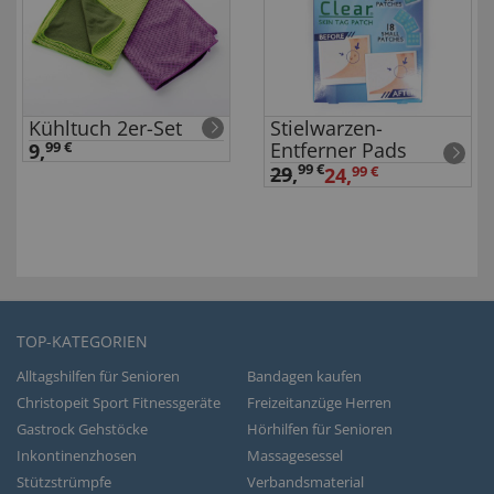
Kühltuch 2er-Set
Stielwarzen-
Entferner Pads
9,
99 €
99 €
29
,
24,
99 €
TOP-KATEGORIEN
Alltagshilfen für Senioren
Bandagen kaufen
Christopeit Sport Fitnessgeräte
Freizeitanzüge Herren
Gastrock Gehstöcke
Hörhilfen für Senioren
Inkontinenzhosen
Massagesessel
Stützstrümpfe
Verbandsmaterial