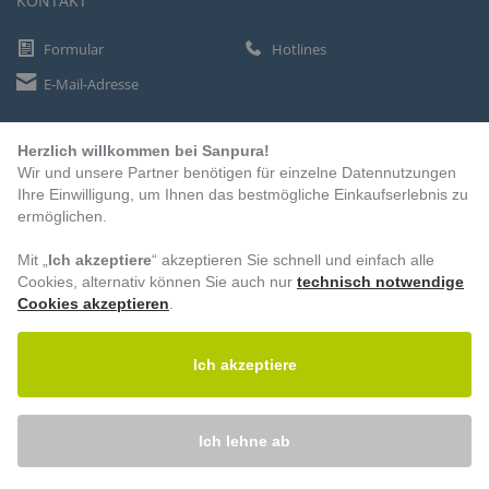
KONTAKT
Formular
Hotlines
E-Mail-Adresse
Herzlich willkommen bei Sanpura!
ZAHLUNGSARTEN
Wir und unsere Partner benötigen für einzelne Datennutzungen
Vorkasse
Ihre Einwilligung, um Ihnen das bestmögliche Einkaufserlebnis zu
ermöglichen.
Rechnung
Lastschrift
Mit „
Ich akzeptiere
“ akzeptieren Sie schnell und einfach alle
Cookies, alternativ können Sie auch nur
technisch notwendige
Cookies akzeptieren
.
BESUCHEN SIE UNS
Ich akzeptiere
Ich lehne ab