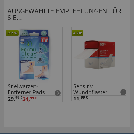
AUSGEWÄHLTE EMPFEHLUNGEN FÜR
SIE...
-17
%
4,5
Stielwarzen-
Sensitiv
Entferner Pads
Wundpflaster
99 €
11,
99 €
29
,
24,
99 €