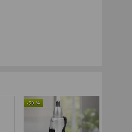
-50
%