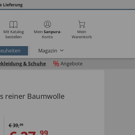
e Lieferung
Mit Katalog
Mein
Sanpura
-
Mein
bestellen
Konto
Warenkorb
euheiten
Magazin
%
ekleidung & Schuhe
Angebote
s reiner Baumwolle
€
39
,
99
99