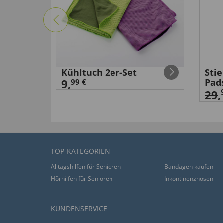
hilfreich (
0
)
nicht hilfreich (
0
)
keine tolle Qualität
von
Wolfgang H
. vom
26.05.2021
“Die Innenseite der Schuhe ist so rauh, dass ich
Kühltuch 2er-Set
Sti
habe. ”
9,
Pad
99 €
29
,
hilfreich (
0
)
nicht hilfreich (
0
)
Bequemer Schuh
von
Gerhard W
. vom
28.04.2021
TOP-KATEGORIEN
“Bestens als Hausschuh geeignet, da sehr forms
Alltagshilfen für Senioren
Bandagen kaufen
aber trotzdem beanspruchbar.”
Hörhilfen für Senioren
Inkontinenzhosen
hilfreich (
0
)
nicht hilfreich (
0
)
KUNDENSERVICE
von
Klaus H
. vom
27.04.2021