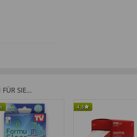
hfest.”
ÜR SIE...
%
4,5