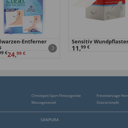
 mir die Zehen aufgerieben
elwarzen-Entferner
Sensitiv Wundpflaste
s
11,
99 €
99 €
24,
99 €
chön, leicht und bequem,
Christopeit Sport Fitnessgeräte
Freizeitanzüge Her
Massagesessel
Stützstrümpfe
SANPURA