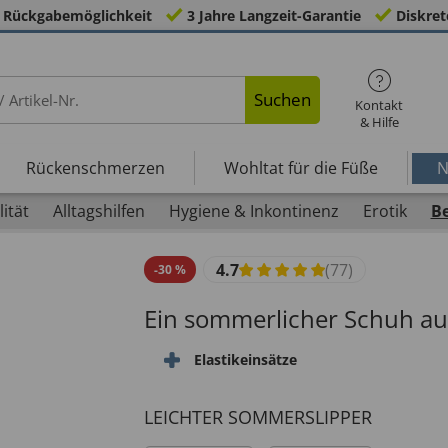
 Rückgabemöglichkeit
3 Jahre Langzeit-Garantie
Diskret
Suchen
Kontakt
& Hilfe
Rückenschmerzen
Wohltat für die Füße
N
ität
Alltagshilfen
Hygiene & Inkontinenz
Erotik
B
4.7
(77)
-
30
%
Ein sommerlicher Schuh au
Elastikeinsätze
LEICHTER SOMMERSLIPPER