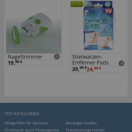
-17
%
Nageltrimmer
Stielwarzen-
Entferner Pads
19,
99 €
99 €
29
,
24,
99 €
TOP-KATEGORIEN
Alltagshilfen für Senioren
Bandagen kaufen
Christopeit Sport Fitnessgeräte
Freizeitanzüge Herren