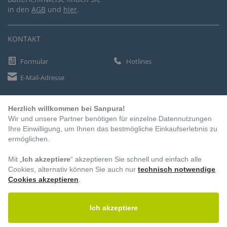
in den
AGB
und
hier
.
KONTAKT
Formular
Hotlines
E-Mail-Adresse
Herzlich willkommen bei Sanpura!
ZAHLUNGSARTEN
Wir und unsere Partner benötigen für einzelne Datennutzungen
Vorkasse
Ihre Einwilligung, um Ihnen das bestmögliche Einkaufserlebnis zu
ermöglichen.
Rechnung
Lastschrift
Mit „
Ich akzeptiere
“ akzeptieren Sie schnell und einfach alle
Cookies, alternativ können Sie auch nur
technisch notwendige
Cookies akzeptieren
.
BESUCHEN SIE UNS
Ich akzeptiere