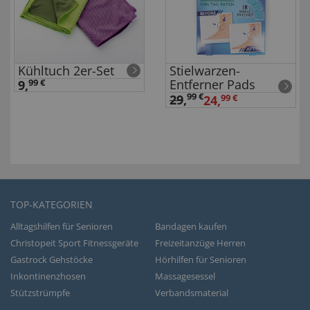
Kühltuch 2er-Set
Stielwarzen-
Entferner Pads
9,
99 €
99 €
29
,
24,
99 €
TOP-KATEGORIEN
Alltagshilfen für Senioren
Bandagen kaufen
Christopeit Sport Fitnessgeräte
Freizeitanzüge Herren
Gastrock Gehstöcke
Hörhilfen für Senioren
Inkontinenzhosen
Massagesessel
Stützstrümpfe
Verbandsmaterial