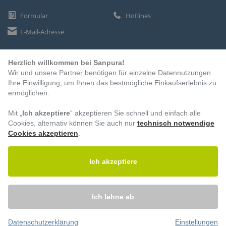
Formular
Hotlines
E-Mail-Adresse
Herzlich willkommen bei Sanpura!
ZAHLUNGSARTEN
Wir und unsere Partner benötigen für einzelne Datennutzungen
Vorkasse
Ihre Einwilligung, um Ihnen das bestmögliche Einkaufserlebnis zu
ermöglichen.
Rechnung
Lastschrift
Mit „
Ich akzeptiere
“ akzeptieren Sie schnell und einfach alle
Cookies, alternativ können Sie auch nur
technisch notwendige
Cookies akzeptieren
.
BESUCHEN SIE UNS
Ich akzeptiere
Ich lehne ab
Datenschutzerklärung
Einstellungen
© 2026 – Sanpura. Alle Rechte vorbehalten.