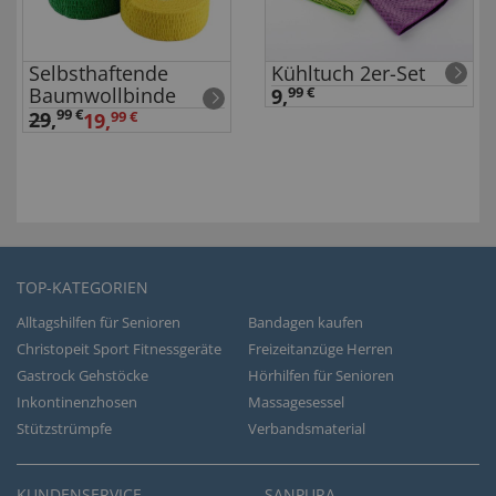
Selbsthaftende
Kühltuch 2er-Set
Baumwollbinde
9,
99 €
99 €
29
,
19,
99 €
TOP-KATEGORIEN
Alltagshilfen für Senioren
Bandagen kaufen
Christopeit Sport Fitnessgeräte
Freizeitanzüge Herren
Gastrock Gehstöcke
Hörhilfen für Senioren
Inkontinenzhosen
Massagesessel
Stützstrümpfe
Verbandsmaterial
KUNDENSERVICE
SANPURA