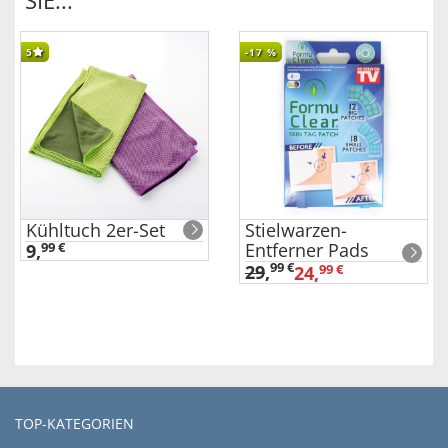
SIE...
5
-17
%
Kühltuch 2er-Set
Stielwarzen-
Entferner Pads
9,
99 €
99 €
29
,
24,
99 €
TOP-KATEGORIEN