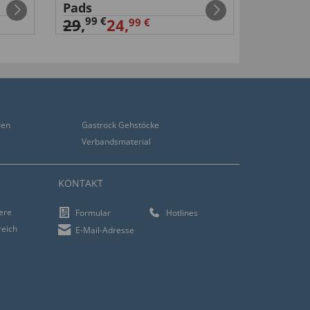
Pads
9,
99 €
99 €
29
,
24,
99 €
ren
Gastrock Gehstöcke
Verbandsmaterial
KONTAKT
iere
Formular
Hotlines
reich
E-Mail-Adresse