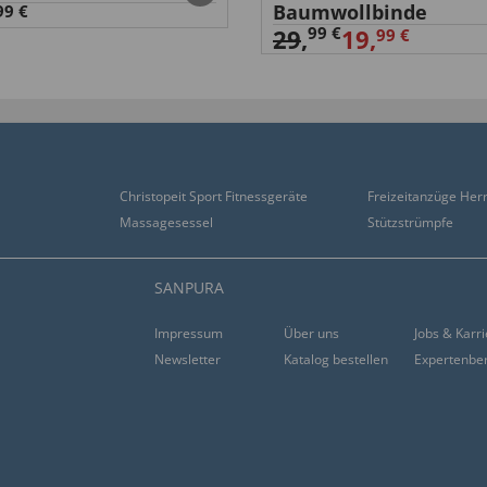
Baumwollbinde
99 €
99 €
29
,
19,
99 €
Christopeit Sport Fitnessgeräte
Freizeitanzüge Her
Massagesessel
Stützstrümpfe
SANPURA
Impressum
Über uns
Jobs & Karr
Newsletter
Katalog bestellen
Expertenbe