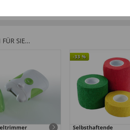
ÜR SIE...
-33
%
eltrimmer
Selbsthaftende