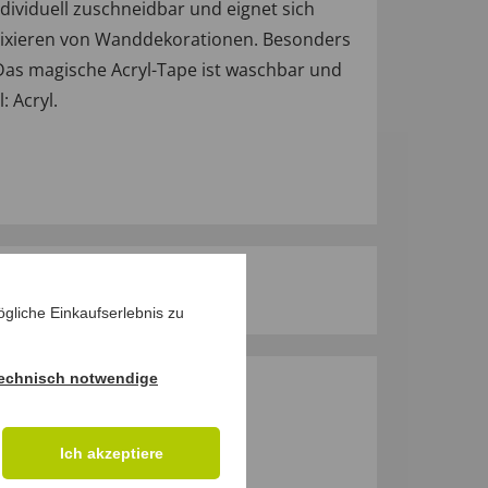
ndividuell zuschneidbar und eignet sich
Fixieren von Wanddekorationen. Besonders
 Das magische Acryl-Tape ist waschbar und
: Acryl.
gliche Einkaufserlebnis zu
echnisch notwendige
M PRODUKT
Ich akzeptiere