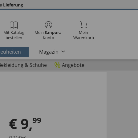
e Lieferung
Mit Katalog
Mein
Sanpura
-
Mein
bestellen
Konto
Warenkorb
euheiten
Magazin
%
Bekleidung & Schuhe
Angebote
d
€
9
,
99
(3,33 €/m)