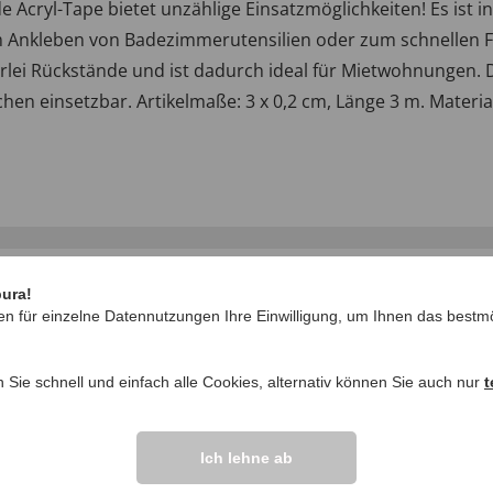
e Acryl-Tape bietet unzählige Einsatzmöglichkeiten! Es ist i
m Ankleben von Badezimmerutensilien oder zum schnellen 
nerlei Rückstände und ist dadurch ideal für Mietwohnungen.
en einsetzbar. Artikelmaße: 3 x 0,2 cm, Länge 3 m. Material
pura!
en für einzelne Datennutzungen Ihre Einwilligung, um Ihnen das bestmö
n Sie schnell und einfach alle Cookies, alternativ können Sie auch nur
t
IHRE FRAGEN ZU
Ich lehne ab
Frage stellen
ikel vor.