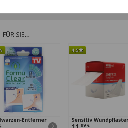
ÜR SIE...
%
4,5
elwarzen-Entferner
Sensitiv Wundpflaste
s
11,
99 €