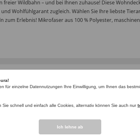
r in freier Wildbahn – und bei Ihnen zuhause! Diese Wohnd
und Wohlfühlgarant zugleich. Wählen Sie Ihre liebste Tierar
n zum Erlebnis! Mikrofaser aus 100 % Polyester, maschinen
pura!
en für einzelne Datennutzungen Ihre Einwilligung, um Ihnen das bestmö
n Sie schnell und einfach alle Cookies, alternativ können Sie auch nur
t
IHRE FRAGEN ZU
Ich lehne ab
Frage stellen
ikel vor.