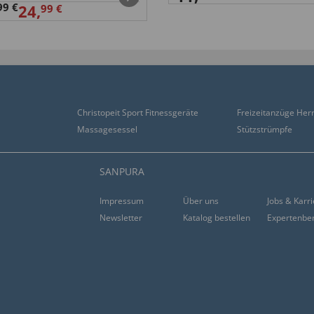
99 €
24,
99 €
Christopeit Sport Fitnessgeräte
Freizeitanzüge Her
Massagesessel
Stützstrümpfe
SANPURA
Impressum
Über uns
Jobs & Karr
Newsletter
Katalog bestellen
Expertenbe