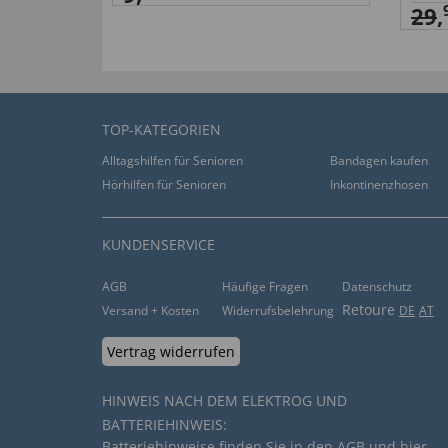
29
,
TOP-KATEGORIEN
Alltagshilfen für Senioren
Bandagen kaufen
Hörhilfen für Senioren
Inkontinenzhosen
KUNDENSERVICE
AGB
Häufige Fragen
Datenschutz
Retoure
Versand + Kosten
Widerrufsbelehrung
DE
AT
Vertrag widerrufen
HINWEIS NACH DEM ELEKTROG UND
BATTERIEHINWEIS:
Batteriehinweise finden Sie in den
AGB
und
hier
.