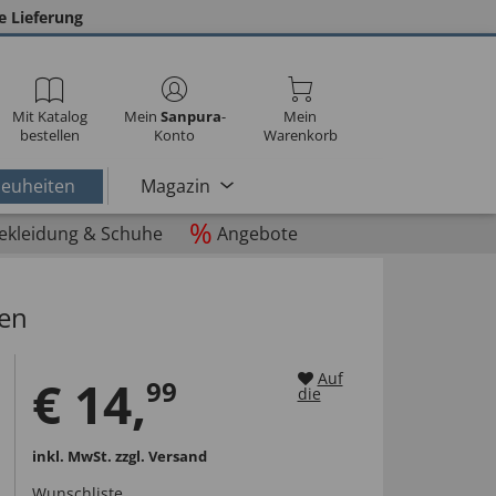
e Lieferung
Mit Katalog
Mein
Sanpura
-
Mein
bestellen
Konto
Warenkorb
euheiten
Magazin
%
ekleidung & Schuhe
Angebote
ren
Auf
€
14
,
99
die
inkl. MwSt.
zzgl. Versand
Wunschliste