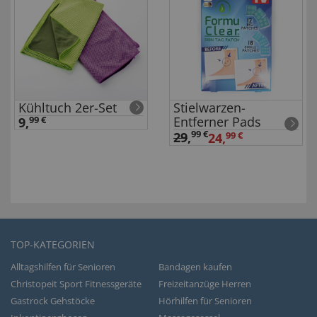
Kühltuch 2er-Set
Stielwarzen-
Entferner Pads
9,
99 €
99 €
29
,
24,
99 €
TOP-KATEGORIEN
Alltagshilfen für Senioren
Bandagen kaufen
Christopeit Sport Fitnessgeräte
Freizeitanzüge Herren
Gastrock Gehstöcke
Hörhilfen für Senioren