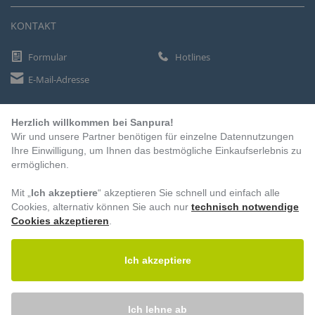
KONTAKT
Formular
Hotlines
E-Mail-Adresse
Herzlich willkommen bei Sanpura!
ZAHLUNGSARTEN
Wir und unsere Partner benötigen für einzelne Datennutzungen
Vorkasse
Ihre Einwilligung, um Ihnen das bestmögliche Einkaufserlebnis zu
ermöglichen.
Rechnung
Lastschrift
Mit „
Ich akzeptiere
“ akzeptieren Sie schnell und einfach alle
Cookies, alternativ können Sie auch nur
technisch notwendige
Cookies akzeptieren
.
BESUCHEN SIE UNS
Ich akzeptiere
Ich lehne ab