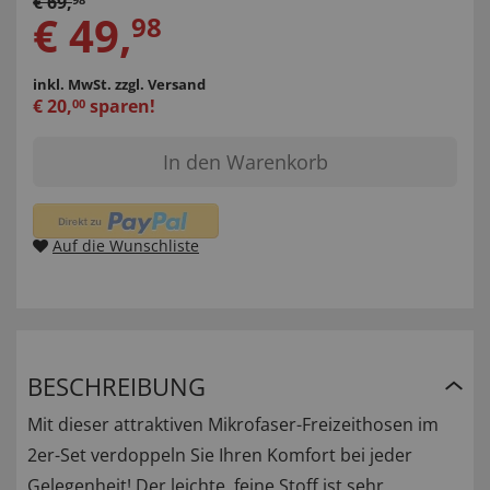
€
69
,
€
49
,
98
inkl. MwSt.
zzgl. Versand
€
20
,
sparen!
00
In den Warenkorb
Auf die Wunschliste
BESCHREIBUNG
Mit dieser attraktiven Mikrofaser-Freizeithosen im
2er-Set verdoppeln Sie Ihren Komfort bei jeder
Gelegenheit! Der leichte, feine Stoff ist sehr