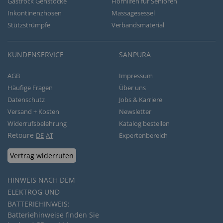
Gastrock Gehstöcke
Hörhilfen für Senioren
Inkontinenzhosen
Massagesessel
Stützstrümpfe
Verbandsmaterial
KUNDENSERVICE
SANPURA
AGB
Impressum
Häufige Fragen
Über uns
Datenschutz
Jobs & Karriere
Versand + Kosten
Newsletter
Widerrufsbelehrung
Katalog bestellen
Retoure
DE
AT
Expertenbereich
Vertrag widerrufen
HINWEIS NACH DEM
ELEKTROG UND
BATTERIEHINWEIS:
Batteriehinweise finden Sie