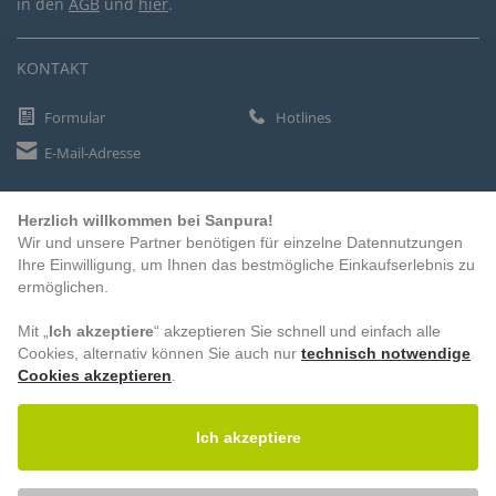
in den
AGB
und
hier
.
KONTAKT
Formular
Hotlines
E-Mail-Adresse
Herzlich willkommen bei Sanpura!
ZAHLUNGSARTEN
Wir und unsere Partner benötigen für einzelne Datennutzungen
Vorkasse
Ihre Einwilligung, um Ihnen das bestmögliche Einkaufserlebnis zu
ermöglichen.
Rechnung
Lastschrift
Mit „
Ich akzeptiere
“ akzeptieren Sie schnell und einfach alle
Cookies, alternativ können Sie auch nur
technisch notwendige
Cookies akzeptieren
.
BESUCHEN SIE UNS
Ich akzeptiere