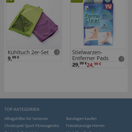
Kühltuch 2er-Set
Stielwarzen-
Entferner Pads
9,
99 €
99 €
29
,
24,
99 €
TOP-KATEGORIEN
Alltagshilfen für Senioren
Bandagen kaufen
Christopeit Sport Fitnessgeräte
Freizeitanzüge Herren