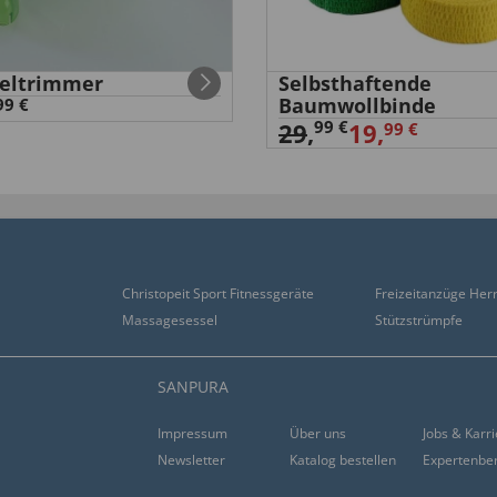
eltrimmer
Selbsthaftende
Baumwollbinde
99 €
99 €
29
,
19,
99 €
Christopeit Sport Fitnessgeräte
Freizeitanzüge Her
Massagesessel
Stützstrümpfe
SANPURA
Impressum
Über uns
Jobs & Karr
Newsletter
Katalog bestellen
Expertenbe