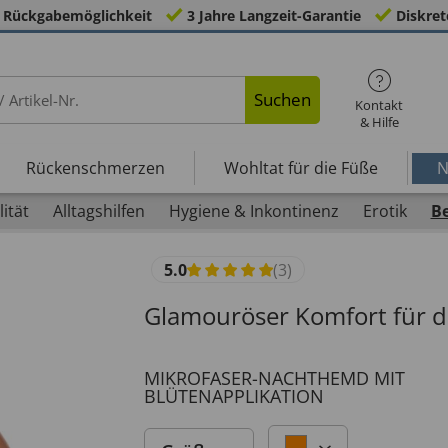
 Rückgabemöglichkeit
3 Jahre Langzeit-Garantie
Diskret
Suchen
Kontakt
& Hilfe
Rückenschmerzen
Wohltat für die Füße
N
ität
Alltagshilfen
Hygiene & Inkontinenz
Erotik
B
5.0
(3)
Glamouröser Komfort für d
MIKROFASER-NACHTHEMD MIT
BLÜTENAPPLIKATION