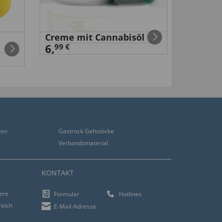
Creme mit Cannabisöl
Orthop
6,
Knieki
99 €
15,
99 €
ren
Gastrock Gehstöcke
Verbandsmaterial
KONTAKT
iere
Formular
Hotlines
reich
E-Mail-Adresse