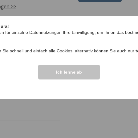
ngen >>
pura!
en für einzelne Datennutzungen Ihre Einwilligung, um Ihnen das bestmö
n Sie schnell und einfach alle Cookies, alternativ können Sie auch nur
t
Ich lehne ab
otal begeistert. Trägt sich
nimmt es nicht viel platz