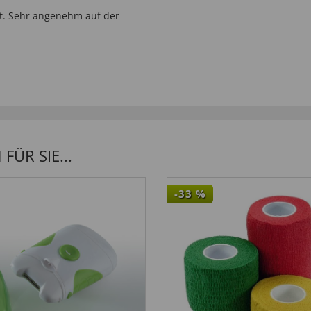
ät. Sehr angenehm auf der
ÜR SIE...
-33
%