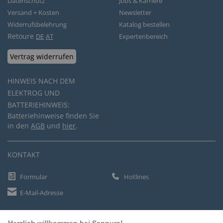
Datenschutz
Jobs & Karriere
Versand + Kosten
Newsletter
Widerrufsbelehrung
Katalog bestellen
Retoure
DE
AT
Expertenbereich
Vertrag widerrufen
HINWEIS NACH DEM
ELEKTROG UND
BATTERIEHINWEIS:
Batteriehinweise finden Sie
in den
AGB
und
hier
.
KONTAKT
Formular
Hotlines
E-Mail-Adresse