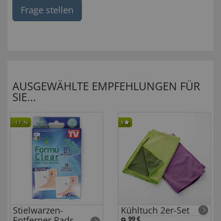
Frage stellen
AUSGEWÄHLTE EMPFEHLUNGEN FÜR
SIE...
-17
%
5
Stielwarzen-
Kühltuch 2er-Set
Entferner Pads
9,
99 €