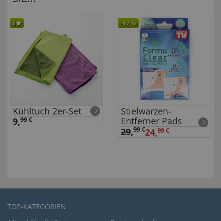
5
-17
%
Kühltuch 2er-Set
Stielwarzen-
Entferner Pads
9,
99 €
99 €
29
,
24,
99 €
TOP-KATEGORIEN