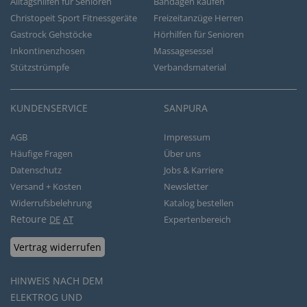
Alltagshilfen für Senioren
Bandagen kaufen
Christopeit Sport Fitnessgeräte
Freizeitanzüge Herren
Gastrock Gehstöcke
Hörhilfen für Senioren
Inkontinenzhosen
Massagesessel
Stützstrümpfe
Verbandsmaterial
KUNDENSERVICE
SANPURA
AGB
Impressum
Häufige Fragen
Über uns
Datenschutz
Jobs & Karriere
Versand + Kosten
Newsletter
Widerrufsbelehrung
Katalog bestellen
Retoure
DE
AT
Expertenbereich
Vertrag widerrufen
HINWEIS NACH DEM
ELEKTROG UND