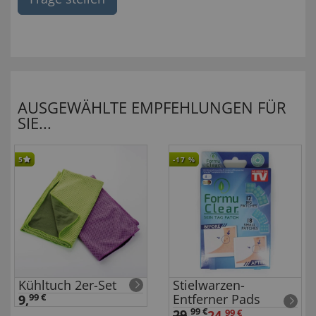
AUSGEWÄHLTE EMPFEHLUNGEN FÜR
SIE...
5
-17
%
Kühltuch 2er-Set
Stielwarzen-
Entferner Pads
9,
99 €
99 €
29
,
24,
99 €