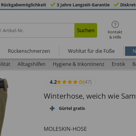
 Rückgabemöglichkeit
3 Jahre Langzeit-Garantie
Diskret
Suchen
Kontakt
& Hilfe
Rückenschmerzen
Wohltat für die Füße
N
lität
Alltagshilfen
Hygiene & Inkontinenz
Erotik
B
4.2
(47)
Winterhose, weich wie Sam
Gürtel gratis
MOLESKIN-HOSE