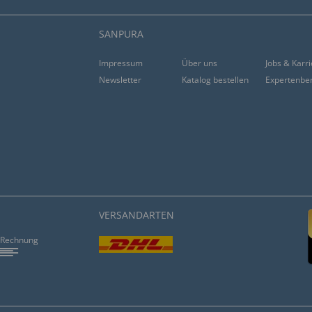
SANPURA
a Hose zu lang, mein Fehler -
 dem Weg ist, toll.”
Impressum
Über uns
Jobs & Karr
Newsletter
Katalog bestellen
Expertenbe
rial. ”
VERSANDARTEN
Rechnung