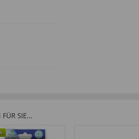
smart casual" zu tragen.”
ÜR SIE...
%