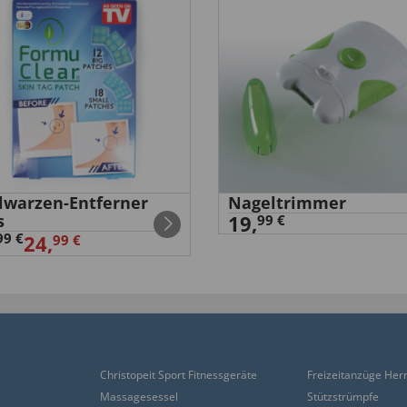
Schlitz.Knopf geht sehr
elwarzen-Entferner
Nageltrimmer
s
19,
99 €
99 €
24,
99 €
Christopeit Sport Fitnessgeräte
Freizeitanzüge Her
Massagesessel
Stützstrümpfe