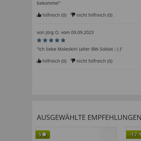
bekomme!”
hilfreich (
0
)
nicht hilfreich (
0
)
von
Jörg O
. vom
09.09.2023
“Ich liebe Moleskin! (alter BW-Soldat ;-) )”
hilfreich (
0
)
nicht hilfreich (
0
)
Angenehm zu tragen
von
Werner K
. vom
17.12.2022
“Sehr gute Winterhose, auch zu einem Sakko für "
hilfreich (
0
)
nicht hilfreich (
0
)
AUSGEWÄHLTE EMPFEHLUNGEN F
von
Eberhard J
. vom
06.03.2022
5
-17