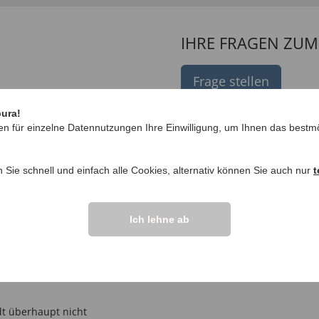
IHRE FRAGEN ZU
Frage stellen
ngen >>
pura!
en für einzelne Datennutzungen Ihre Einwilligung, um Ihnen das bestmö
n Sie schnell und einfach alle Cookies, alternativ können Sie auch nur
t
Ich lehne ab
tigt.
adt überhaupt nicht