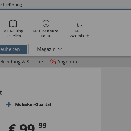
e Lieferung
Mit Katalog
Mein
Sanpura
-
Mein
bestellen
Konto
Warenkorb
euheiten
Magazin
%
ekleidung & Schuhe
Angebote
t
Moleskin-Qualität
€
99
,
99