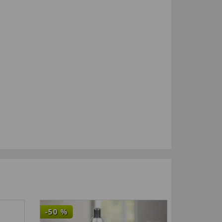
-50
%
-33
%