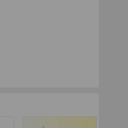
-50
%