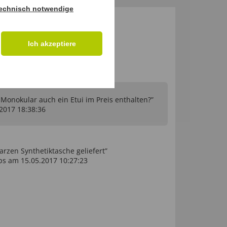
echnisch notwendige
M PRODUKT
Ich akzeptiere
 Monokular auch ein Etui im Preis enthalten?”
.2017 18:38:36
arzen Synthetiktasche geliefert”
s am 15.05.2017 10:27:23