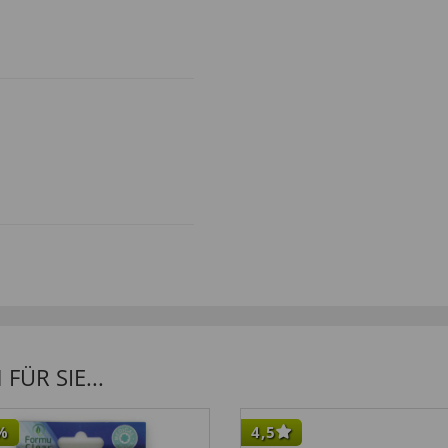
ÜR SIE...
%
4,5