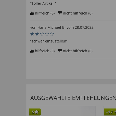
“Toller Artikel ”
hilfreich (
0
)
nicht hilfreich (
0
)
von
Hans Michael B
. vom
28.07.2022
“schwer einzustellen”
hilfreich (
0
)
nicht hilfreich (
0
)
von
Peter T
. vom
04.12.2021
“Etwas umständliche Bedienung”
hilfreich (
0
)
nicht hilfreich (
0
)
AUSGEWÄHLTE EMPFEHLUNGEN F
sehr praktisch
von
Hans-Joachim E
. vom
11.09.2021
5
-17