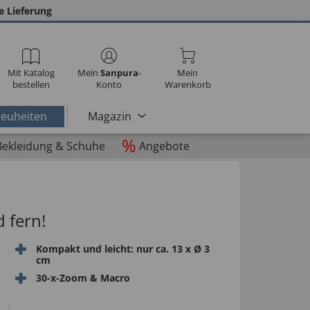
e Lieferung
Mit Katalog
Mein
Sanpura
-
Mein
bestellen
Konto
Warenkorb
euheiten
Magazin
%
Bekleidung & Schuhe
Angebote
 fern!
Kompakt und leicht: nur ca. 13 x Ø 3
cm
30-x-Zoom & Macro