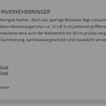
/ INVERKEHRBRINGER
 Fernglas herbei – doch das sperrige Binokular liegt zuhaus
ten Abmessungen (nur ca. 13 x Ø 3 cm) jederzeit griffberei
nokularen wird auch der Nahbereich bis 30 cm präzise verg
r Gummierung, spritzwassergeschützt und staubdicht versiege
load
load
ebote