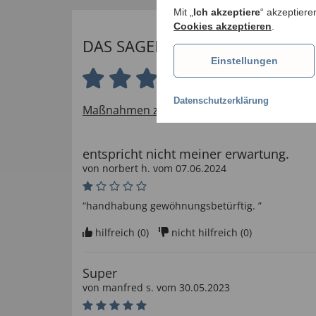
Mit „
Ich akzeptiere
“ akzeptiere
Cookies akzeptieren
.
DAS SAGEN UNSERE KUNDEN
Einstellungen
3.9 von 5 Sternen
Datenschutzerklärung
Maßnahmen zur Verifizierung von Bewertu
entspricht nicht meiner erwartung.
von
norbert h
. vom
07.06.2024
“handhabung gewöhnungsbetürftig. ”
hilfreich (
0
)
nicht hilfreich (
0
)
Super
von
manfred s
. vom
30.05.2023