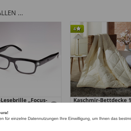
LEN ...
4
Lesebrille „Focus-
Kaschmir-Bettdecke 1
m”
200
299,
99 €
00 €
pura!
en für einzelne Datennutzungen Ihre Einwilligung, um Ihnen das bestmö