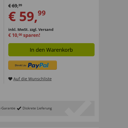
€
69
,
99
€
59
,
99
inkl. MwSt.
zzgl. Versand
€
10
,
sparen!
00
In den Warenkorb
Auf die Wunschliste
t-Garantie
Diskrete Lieferung