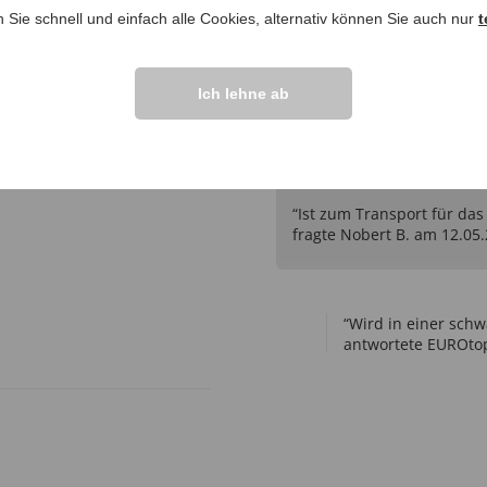
n Sie schnell und einfach alle Cookies, alternativ können Sie auch nur
t
IHRE FRAGEN ZU
Ich lehne ab
Frage stellen
ngen >>
“Ist zum Transport für das
fragte Nobert B. am 12.05
“Wird in einer schw
antwortete EUROtop