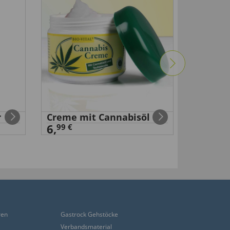
r
Creme mit Cannabisöl
Nasen-
6,
99 €
99 €
14
,
ren
Gastrock Gehstöcke
Verbandsmaterial