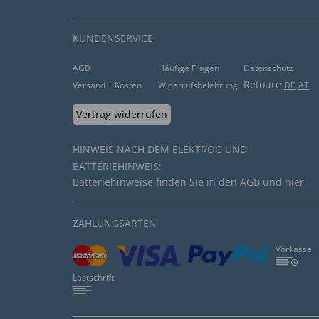
funktioniert aber alles.”
hilfreich (
0
)
nicht hilfreich (
0
)
KUNDENSERVICE
AGB
Häufige Fragen
Datenschutz
Qualität gut
Retoure
Versand + Kosten
Widerrufsbelehrung
DE
AT
von
Volker W
. vom
08.07.2021
Vertrag widerrufen
“Die Einstellung zu ändern war mir zu aufwändig
HINWEIS NACH DEM ELEKTROG UND
hilfreich (
0
)
nicht hilfreich (
0
)
BATTERIEHINWEIS:
Batteriehinweise finden Sie in den
AGB
und
hier
.
von
Dieter F
. vom
16.06.2021
ZAHLUNGSARTEN
“Nix fü4 alte Menschen(ruhige Hands !?)”
Vorkasse
hilfreich (
0
)
nicht hilfreich (
0
)
Lastschrift
Gerät funktioniert gut
von
Siegfried N
. vom
20.05.2021