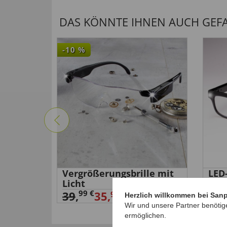
DAS KÖNNTE IHNEN AUCH GEFAL
-10
%
bsauger
Vergrößerungsbrille mit
LED-
Licht
Zoo
29,
99 €
39
,
35,
99 €
Herzlich willkommen bei San
Wir und unsere Partner benötig
ermöglichen.