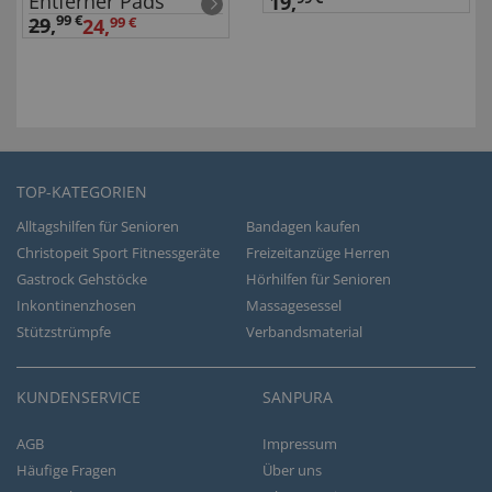
Entferner Pads
19,
99 €
29
,
24,
99 €
TOP-KATEGORIEN
Alltagshilfen für Senioren
Bandagen kaufen
Christopeit Sport Fitnessgeräte
Freizeitanzüge Herren
Gastrock Gehstöcke
Hörhilfen für Senioren
Inkontinenzhosen
Massagesessel
Stützstrümpfe
Verbandsmaterial
KUNDENSERVICE
SANPURA
AGB
Impressum
Häufige Fragen
Über uns