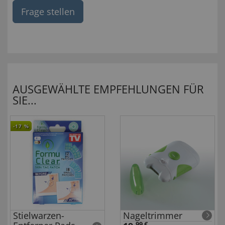
Frage stellen
AUSGEWÄHLTE EMPFEHLUNGEN FÜR
SIE...
-17
%
Stielwarzen-
Nageltrimmer
99 €