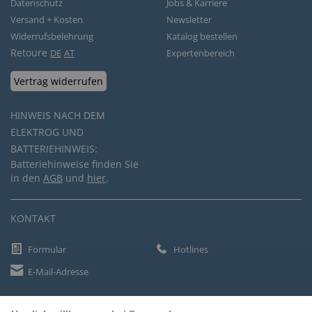
Datenschutz
Jobs & Karriere
Versand + Kosten
Newsletter
Widerrufsbelehrung
Katalog bestellen
Retoure
DE
AT
Expertenbereich
Vertrag widerrufen
HINWEIS NACH DEM
ELEKTROG UND
BATTERIEHINWEIS:
Batteriehinweise finden Sie
in den
AGB
und
hier
.
KONTAKT
Formular
Hotlines
E-Mail-Adresse