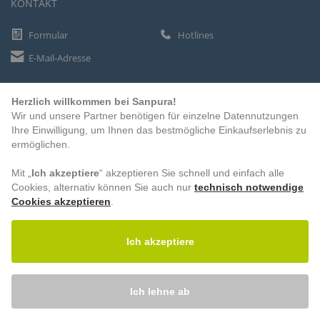
KONTAKT
Formular
Hotlines
E-Mail-Adresse
Herzlich willkommen bei Sanpura!
ZAHLUNGSARTEN
Wir und unsere Partner benötigen für einzelne Datennutzungen
Vorkasse
Ihre Einwilligung, um Ihnen das bestmögliche Einkaufserlebnis zu
ermöglichen.
Rechnung
Lastschrift
Mit „
Ich akzeptiere
“ akzeptieren Sie schnell und einfach alle
Cookies, alternativ können Sie auch nur
technisch notwendige
Cookies akzeptieren
.
BESUCHEN SIE UNS
Ich akzeptiere
Ich lehne ab