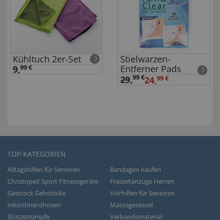
Kühltuch 2er-Set
Stielwarzen-
Entferner Pads
9,
99 €
99 €
29
,
24,
99 €
TOP-KATEGORIEN
Alltagshilfen für Senioren
Bandagen kaufen
Christopeit Sport Fitnessgeräte
Freizeitanzüge Herren
Gastrock Gehstöcke
Hörhilfen für Senioren
Inkontinenzhosen
Massagesessel
Stützstrümpfe
Verbandsmaterial