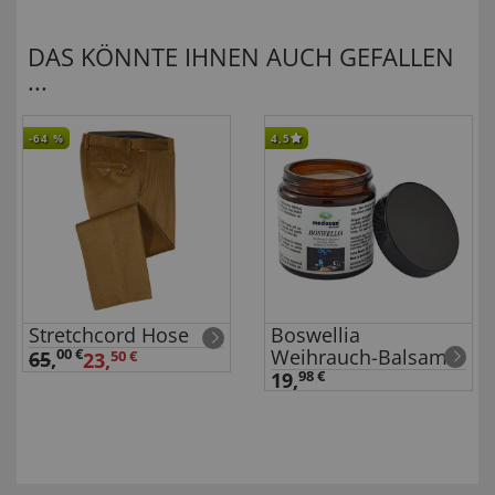
DAS KÖNNTE IHNEN AUCH GEFALLEN
...
-64
%
4,5
Stretchcord Hose
Boswellia
Weihrauch-Balsam
00 €
65
,
23,
50 €
19,
98 €