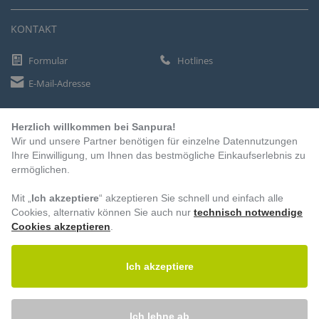
KONTAKT
Formular
Hotlines
E-Mail-Adresse
Herzlich willkommen bei Sanpura!
ZAHLUNGSARTEN
Wir und unsere Partner benötigen für einzelne Datennutzungen
Vorkasse
Ihre Einwilligung, um Ihnen das bestmögliche Einkaufserlebnis zu
ermöglichen.
Rechnung
Lastschrift
Mit „
Ich akzeptiere
“ akzeptieren Sie schnell und einfach alle
Cookies, alternativ können Sie auch nur
technisch notwendige
Cookies akzeptieren
.
BESUCHEN SIE UNS
Ich akzeptiere
Ich lehne ab