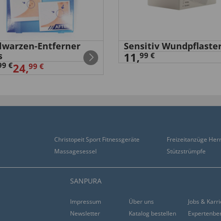
ät eine ganz andere. Nach
n Ohr wieder normal hören.
 Auch die Lieferung sowie
s bin sehr zufrieden und
elwarzen-Entferner
Sensitiv Wundpflaste
s
11,
99 €
99 €
24,
99 €
 nicht böse, aber die Fragen
Christopeit Sport Fitnessgeräte
Freizeitanzüge Her
Massagesessel
Stützstrümpfe
SANPURA
rzt sehr hilfreich.”
Impressum
Über uns
Jobs & Karr
Newsletter
Katalog bestellen
Expertenbe