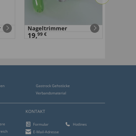
r
Nageltrimmer
Erste-H
19,
2,
99 €
99 €
ren
Gastrock Gehstöcke
Verbandsmaterial
KONTAKT
iere
Formular
Hotlines
reich
E-Mail-Adresse