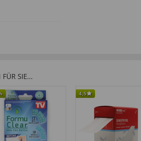
ÜR SIE...
%
4,5
tsorgte, da sie überhaupt