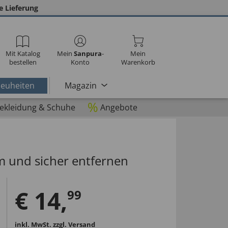
e Lieferung
Mit Katalog
Mein
Sanpura
-
Mein
bestellen
Konto
Warenkorb
euheiten
Magazin
%
ekleidung & Schuhe
Angebote
 und sicher entfernen
€
14
,
99
inkl. MwSt.
zzgl. Versand