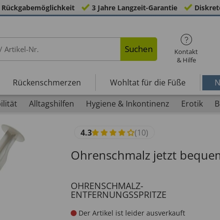
 Rückgabemöglichkeit
3 Jahre Langzeit-Garantie
Diskret
Suchen
Kontakt
& Hilfe
Rückenschmerzen
Wohltat für die Füße
N
lität
Alltagshilfen
Hygiene & Inkontinenz
Erotik
B
4.3
(10)
Ohrenschmalz jetzt bequem
OHRENSCHMALZ-
ENTFERNUNGSSPRITZE
Der Artikel ist leider ausverkauft