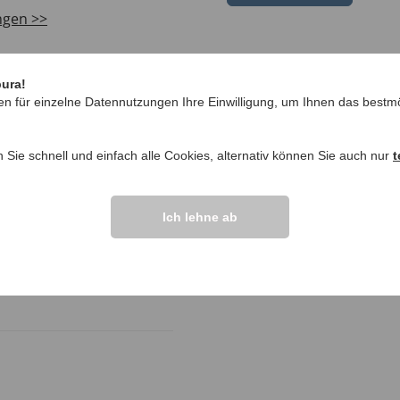
ngen >>
pura!
en für einzelne Datennutzungen Ihre Einwilligung, um Ihnen das bestmö
g und den erwarteten
n Sie schnell und einfach alle Cookies, alternativ können Sie auch nur
t
Ich lehne ab