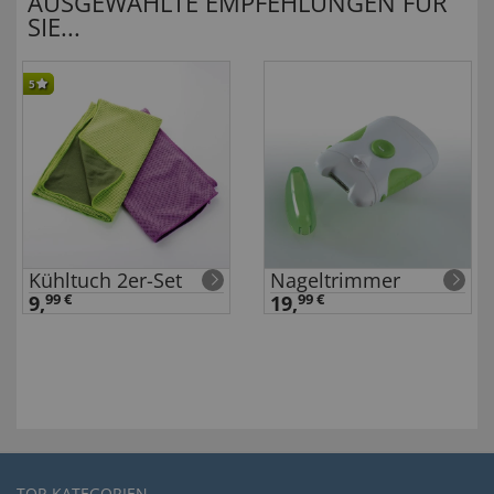
AUSGEWÄHLTE EMPFEHLUNGEN FÜR
SIE...
5
Kühltuch 2er-Set
Nageltrimmer
9,
99 €
19,
99 €
TOP-KATEGORIEN