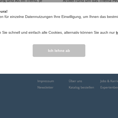
Artikel rund um das Thema Ped
cken unterwegs sind, lässt
Bestellen Sie in unserem Onli
u 25 km/h lassen sich mit
Rechnung. Wir freuen uns auf 
pura!
en für einzelne Datennutzungen Ihre Einwilligung, um Ihnen das bestmö
n Sie schnell und einfach alle Cookies, alternativ können Sie auch nur
t
Christopeit Sport Fitnessgeräte
Freizeitanzüge Her
Ich lehne ab
Massagesessel
Stützstrümpfe
SANPURA
Impressum
Über uns
Jobs & Karr
Newsletter
Katalog bestellen
Expertenbe