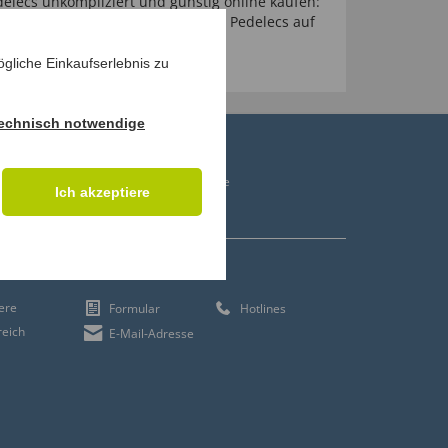
elecs unkompliziert und günstig online kaufen:
ne Shop Produkte aus dem Bereich Pedelecs auf
Sie!
gliche Einkaufserlebnis zu
echnisch notwendige
ren
Gastrock Gehstöcke
Ich akzeptiere
Verbandsmaterial
KONTAKT
iere
Formular
Hotlines
reich
E-Mail-Adresse