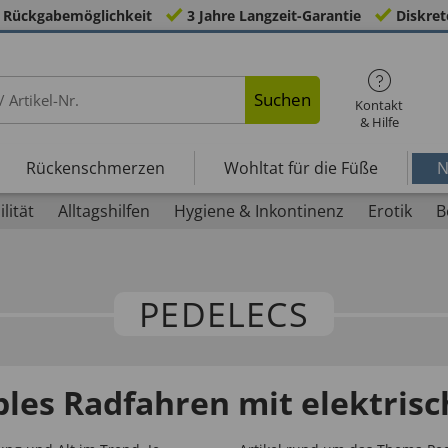
 Rückgabemöglichkeit
3 Jahre Langzeit-Garantie
Diskret
Suchen
Kontakt
& Hilfe
Rückenschmerzen
Wohltat für die Füße
N
lität
Alltagshilfen
Hygiene & Inkontinenz
Erotik
B
PEDELECS
bles Radfahren mit elektris