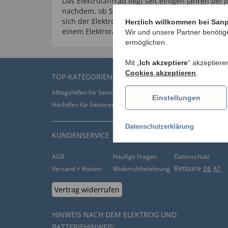
Das Elektrofahrrad liegt seit einigen Jahren bei Jung und Alt im Trend. Je
nachdem, ob Sie auf geraden oder bergigen Stre
sich der Elektromotor ein- oder ausschalten. Bis z
Herzlich willkommen bei San
einem Elektrorad erreichen.
Wir und unsere Partner benötig
ermöglichen.
Mit „
Ich akzeptiere
“ akzeptiere
Cookies akzeptieren
.
TOP-KATEGORIEN
Alltagshilfen für Senioren
Bandagen kaufen
Einstellungen
Hörhilfen für Senioren
Inkontinenzhosen
Datenschutzerklärung
KUNDENSERVICE
AGB
Häufige Fragen
Datenschutz
Retoure
Versand + Kosten
Widerrufsbelehrung
DE
AT
Vertrag widerrufen
HINWEIS NACH DEM ELEKTROG UND
BATTERIEHINWEIS: