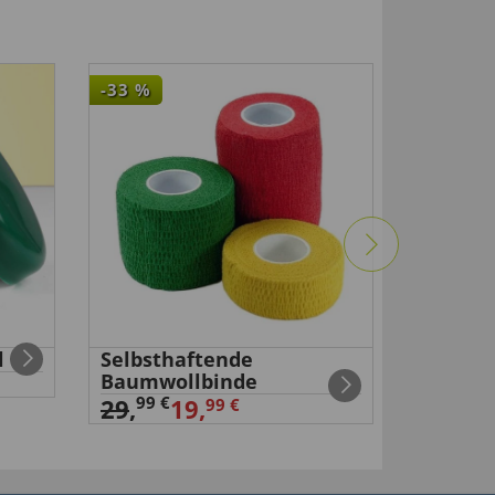
-33
%
NEU
l
Selbsthaftende
Mini-Hö
Baumwollbinde
26,
99 €
99 €
29
,
19,
99 €