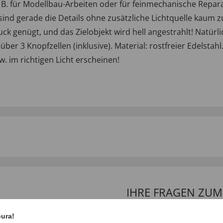
z. B. für Modellbau-Arbeiten oder für feinmechanische Repara
 sind gerade die Details ohne zusätzliche Lichtquelle kaum
uck genügt, und das Zielobjekt wird hell angestrahlt! Natürli
er 3 Knopfzellen (inklusive). Material: rostfreier Edelstahl.
. im richtigen Licht erscheinen!
IHRE FRAGEN ZU
pura!
Frage stellen