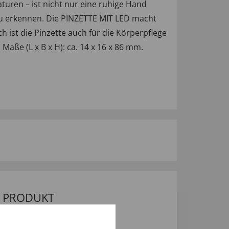
turen – ist nicht nur eine ruhige Hand
 zu erkennen. Die PINZETTE MIT LED macht
ch ist die Pinzette auch für die Körperpflege
 Maße (L x B x H): ca. 14 x 16 x 86 mm.
M PRODUKT