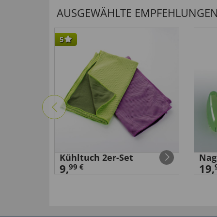
AUSGEWÄHLTE EMPFEHLUNGEN F
5
Kühltuch 2er-Set
Nag
9,
19,
99 €