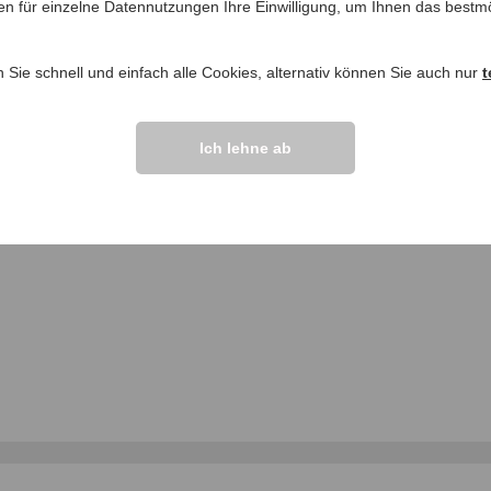
en für einzelne Datennutzungen Ihre Einwilligung, um Ihnen das bestmö
ngen >>
n Sie schnell und einfach alle Cookies, alternativ können Sie auch nur
t
Ich lehne ab