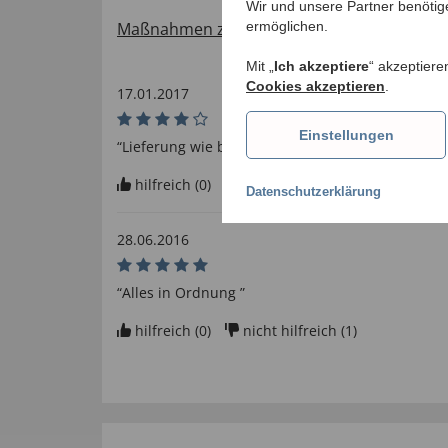
Wir und unsere Partner benötig
ermöglichen.
Maßnahmen zur Verifizierung von Bewertu
Mit „
Ich akzeptiere
“ akzeptiere
Cookies akzeptieren
.
17.01.2017
Einstellungen
“Lieferung wie bestellt”
hilfreich (
0
)
nicht hilfreich (
1
)
Datenschutzerklärung
28.06.2016
“Alles in Ordnung ”
hilfreich (
0
)
nicht hilfreich (
1
)