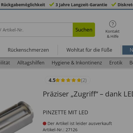
 Rückgabemöglichkeit
3 Jahre Langzeit-Garantie
Diskret
Suchen
Kontakt
& Hilfe
Rückenschmerzen
Wohltat für die Füße
N
lität
Alltagshilfen
Hygiene & Inkontinenz
Erotik
B
4.5
(2)
Präziser „Zugriff“ – dank L
PINZETTE MIT LED
Der Artikel ist leider ausverkauft
Artikel-Nr.:
27126