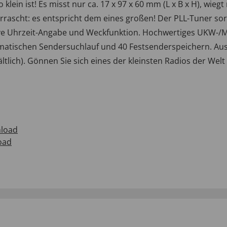
klein ist! Es misst nur ca. 17 x 97 x 60 mm (L x B x H), wieg
rrascht: es entspricht dem eines großen! Der PLL-Tuner sor
ve Uhrzeit-Angabe und Weckfunktion. Hochwertiges UKW-/MW 
atischen Sendersuchlauf und 40 Festsenderspeichern. Aus
ältlich). Gönnen Sie sich eines der kleinsten Radios der We
load
oad