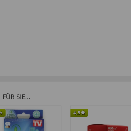
ÜR SIE...
%
4,5