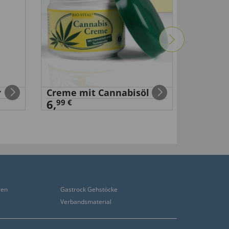
r
Creme mit Cannabisöl
Nasen-
6,
99 €
99 €
14
,
ren
Gastrock Gehstöcke
Verbandsmaterial