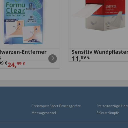
elwarzen-Entferner
Sensitiv Wundpflaste
s
11,
99 €
99 €
24,
99 €
Christopeit Sport Fitnessgeräte
Freizeitanzüge Her
Massagesessel
Stützstrümpfe