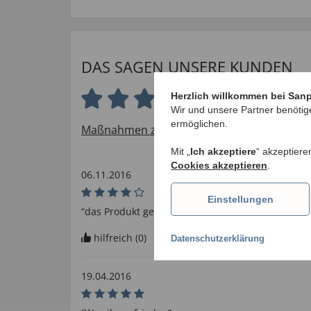
DAS SAGEN UNSERE KUNDEN
Herzlich willkommen bei San
4.7 von 5 Sternen
Wir und unsere Partner benötig
ermöglichen.
Maßnahmen zur Verifizierung von Bewertu
Mit „
Ich akzeptiere
“ akzeptiere
Cookies akzeptieren
.
06.11.2016
Einstellungen
“das Produkt gefällt mir sehr.”
hilfreich (
0
)
nicht hilfreich (
2
)
Datenschutzerklärung
19.04.2016