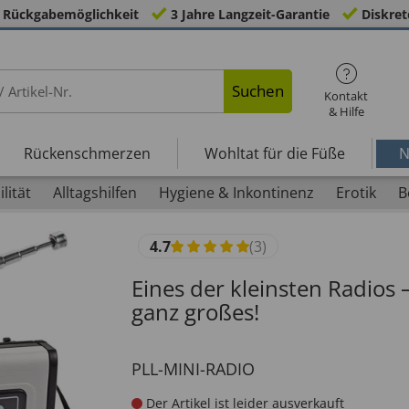
 Rückgabemöglichkeit
3 Jahre Langzeit-Garantie
Diskret
Suchen
Kontakt
& Hilfe
Rückenschmerzen
Wohltat für die Füße
N
lität
Alltagshilfen
Hygiene & Inkontinenz
Erotik
B
4.7
(3)
Eines der kleinsten Radios 
ganz großes!
PLL-MINI-RADIO
Der Artikel ist leider ausverkauft