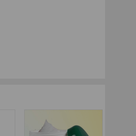
-50
%