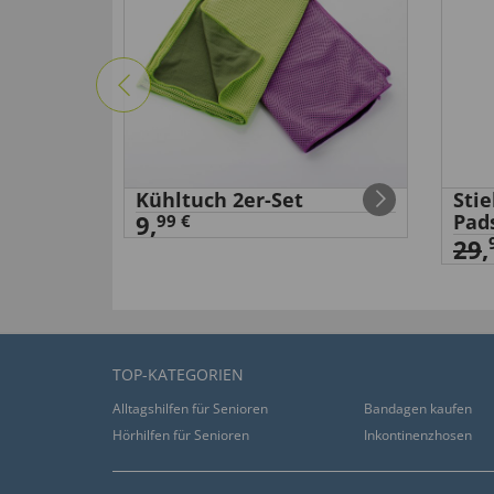
Kühltuch 2er-Set
Sti
9,
Pad
99 €
29
,
TOP-KATEGORIEN
Alltagshilfen für Senioren
Bandagen kaufen
Hörhilfen für Senioren
Inkontinenzhosen