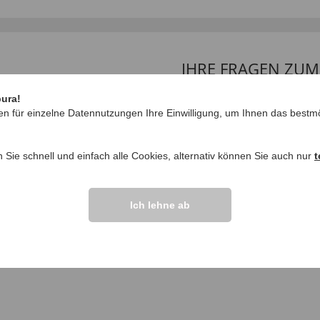
IHRE FRAGEN ZU
pura!
Frage stellen
en für einzelne Datennutzungen Ihre Einwilligung, um Ihnen das bestmö
ngen >>
n Sie schnell und einfach alle Cookies, alternativ können Sie auch nur
t
Ich lehne ab