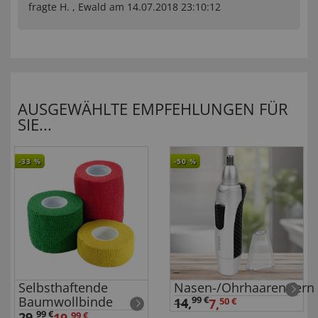
fragte H. , Ewald am 14.07.2018 23:10:12
AUSGEWÄHLTE EMPFEHLUNGEN FÜR
SIE...
-33
%
-50
%
Selbsthaftende
Nasen-/Ohrhaarentfern
Baumwollbinde
99 €
14
,
7,
50 €
99 €
29
,
19,
99 €