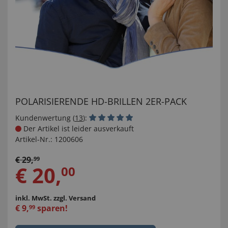
POLARISIERENDE HD-BRILLEN 2ER-PACK
Kundenwertung (
13
):
Der Artikel ist leider ausverkauft
Artikel-Nr.:
1200606
€
29
,
99
€
20
,
00
inkl. MwSt.
zzgl. Versand
€
9
,
sparen!
99