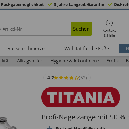
 Rückgabemöglichkeit
3 Jahre Langzeit-Garantie
Diskret
Suchen
Kontakt
& Hilfe
Rückenschmerzen
Wohltat für die Füße
N
lität
Alltagshilfen
Hygiene & Inkontinenz
Erotik
B
4.2
(52)
Profi-Nagelzange mit 50 % 
Etui und Nagelfeile gratis