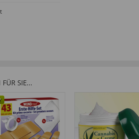
t
ÜR SIE...
ruck ausüben zu können.”