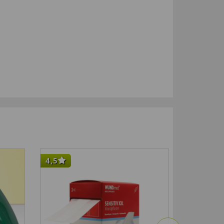
4,5
-33
%