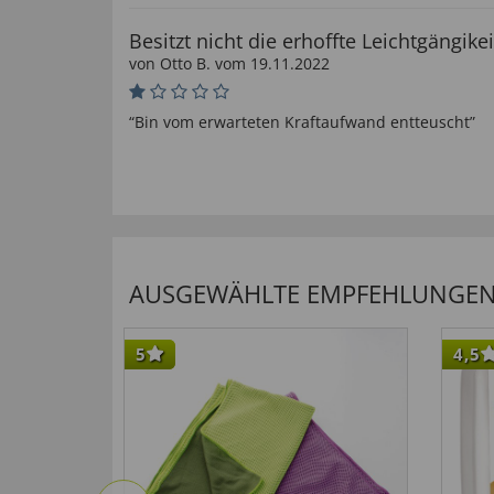
Besitzt nicht die erhoffte Leichtgängikei
von
Otto B
. vom
19.11.2022
“Bin vom erwarteten Kraftaufwand entteuscht”
hilfreich (
0
)
nicht hilfreich (
0
)
Schrott
von
Hans S
. vom
26.08.2022
AUSGEWÄHLTE EMPFEHLUNGEN F
“Das Ding kneift nicht mal den Nagel ab!”
hilfreich (
0
)
nicht hilfreich (
0
)
5
4,5
von
Norbert E
. vom
02.03.2022
“Die Zange müßte 10 cm länger sein, um mehr D