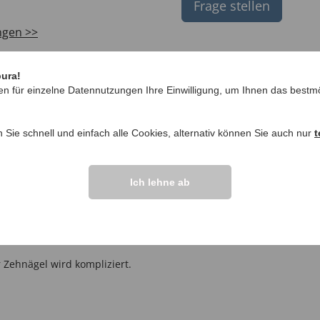
Frage stellen
ngen >>
n und schließen
pura!
en für einzelne Datennutzungen Ihre Einwilligung, um Ihnen das bestmö
 geht superleicht die großen
n Sie schnell und einfach alle Cookies, alternativ können Sie auch nur
t
Ich lehne ab
 Zehnägel wird kompliziert.