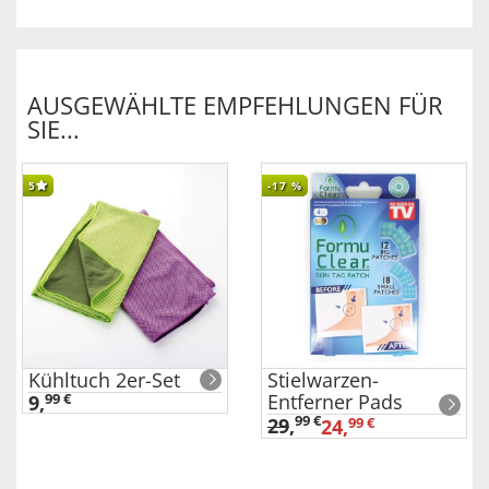
AUSGEWÄHLTE EMPFEHLUNGEN FÜR
SIE...
5
-17
%
Kühltuch 2er-Set
Stielwarzen-
Entferner Pads
9,
99 €
99 €
29
,
24,
99 €